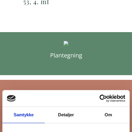
53, 4. mf
Plantegning
Tilmeld dig FB
Samtykke
Detaljer
Om
Gruppens