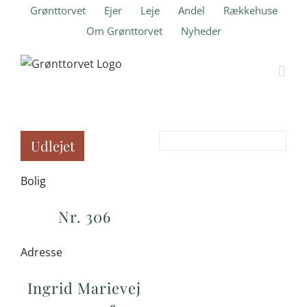
Skip
Grønttorvet
Ejer
Leje
Andel
Rækkehuse
to
Om Grønttorvet
Nyheder
content
Udlejet
Bolig
Nr. 306
Adresse
Ingrid Marievej