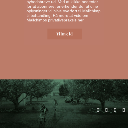
nyhedsbreve ud. Ved at klikke nedenfor
for at abonnere, anerkender du, at dine
oplysninger vil blive overført til Mailchimp
til behandling.
Få mere at vide om
Mailchimps privatlivspraksis her.