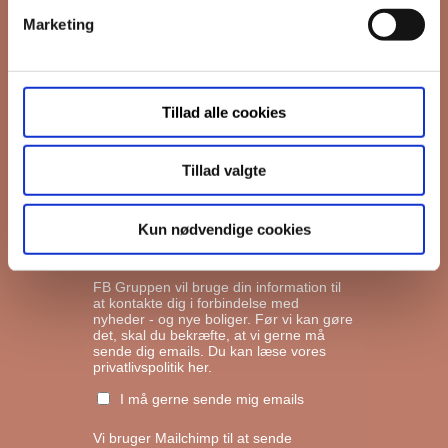
Marketing
*
Email
Tillad alle cookies
Interesseret i
Ejerboliger
Lejeboliger
Tillad valgte
Andelsboliger
Kun nødvendige cookies
Markedsføringstilladelse
FB Gruppen vil bruge din information til
at kontakte dig i forbindelse med
nyheder - og nye boliger. Før vi kan gøre
det, skal du bekræfte, at vi gerne må
sende dig emails.
Du kan læse vores
privatlivspolitik her.
I må gerne sende mig emails
Vi bruger Mailchimp til at sende