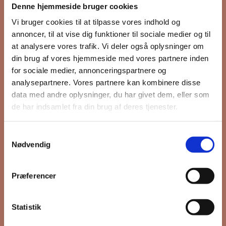
Denne hjemmeside bruger cookies
nyhedsbrev
Vi bruger cookies til at tilpasse vores indhold og
annoncer, til at vise dig funktioner til sociale medier og til
at analysere vores trafik. Vi deler også oplysninger om
din brug af vores hjemmeside med vores partnere inden
Hold dig opdateret på hvad der sker
for sociale medier, annonceringspartnere og
på Grønttorvet. I vores nyhedsbrev
analysepartnere. Vores partnere kan kombinere disse
sender vi blandt andet invitation til
data med andre oplysninger, du har givet dem, eller som
VIP Åbent Hus, når vi sætter nye
de har indsamlet fra din brug af deres tjenester.
boliger til salg og udlejning, så du
kan komme først i køen.
Samtykkevalg
Nødvendig
*
påkrævet
Præferencer
Fornavn
Statistik
Efternavn