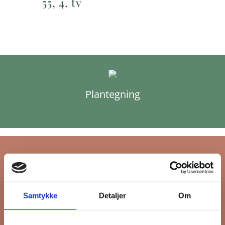
55, 4. tv
Plantegning
Tilmeld dig FB
Samtykke
Detaljer
Om
Gruppens