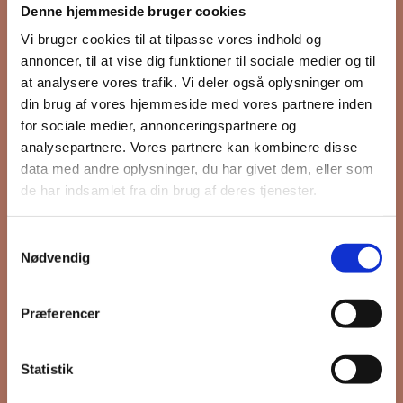
Denne hjemmeside bruger cookies
nyhedsbrev
Vi bruger cookies til at tilpasse vores indhold og
annoncer, til at vise dig funktioner til sociale medier og til
at analysere vores trafik. Vi deler også oplysninger om
din brug af vores hjemmeside med vores partnere inden
Hold dig opdateret på hvad der sker
for sociale medier, annonceringspartnere og
på Grønttorvet. I vores nyhedsbrev
analysepartnere. Vores partnere kan kombinere disse
sender vi blandt andet invitation til
data med andre oplysninger, du har givet dem, eller som
VIP Åbent Hus, når vi sætter nye
de har indsamlet fra din brug af deres tjenester.
boliger til salg og udlejning, så du
kan komme først i køen.
Samtykkevalg
Nødvendig
*
påkrævet
Præferencer
Fornavn
Statistik
Efternavn