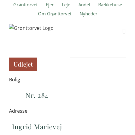
Skip
Grønttorvet
Ejer
Leje
Andel
Rækkehuse
to
Om Grønttorvet
Nyheder
content
Udlejet
Bolig
Nr. 284
Adresse
Ingrid Marievej