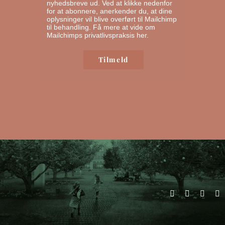
nyhedsbreve ud. Ved at klikke nedenfor
for at abonnere, anerkender du, at dine
oplysninger vil blive overført til Mailchimp
til behandling.
Få mere at vide om
Mailchimps privatlivspraksis her.