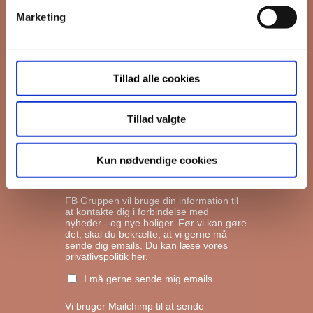
Marketing
*
Email
Tillad alle cookies
Interesseret i
Ejerboliger
Lejeboliger
Tillad valgte
Andelsboliger
Kun nødvendige cookies
Markedsføringstilladelse
FB Gruppen vil bruge din information til
at kontakte dig i forbindelse med
nyheder - og nye boliger. Før vi kan gøre
det, skal du bekræfte, at vi gerne må
sende dig emails.
Du kan læse vores
privatlivspolitik her.
I må gerne sende mig emails
Vi bruger Mailchimp til at sende