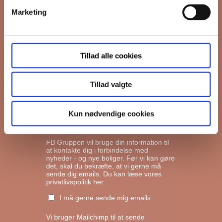
Marketing
*
Email
Tillad alle cookies
Interesseret i
Ejerboliger
Lejeboliger
Tillad valgte
Andelsboliger
Kun nødvendige cookies
Markedsføringstilladelse
FB Gruppen vil bruge din information til
at kontakte dig i forbindelse med
nyheder - og nye boliger. Før vi kan gøre
det, skal du bekræfte, at vi gerne må
sende dig emails.
Du kan læse vores
privatlivspolitik her.
I må gerne sende mig emails
Vi bruger Mailchimp til at sende