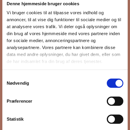
Denne hjemmeside bruger cookies
nyhedsbrev
Vi bruger cookies til at tilpasse vores indhold og
annoncer, til at vise dig funktioner til sociale medier og til
at analysere vores trafik. Vi deler også oplysninger om
din brug af vores hjemmeside med vores partnere inden
Hold dig opdateret på hvad der sker
for sociale medier, annonceringspartnere og
på Grønttorvet. I vores nyhedsbrev
analysepartnere. Vores partnere kan kombinere disse
sender vi blandt andet invitation til
data med andre oplysninger, du har givet dem, eller som
VIP Åbent Hus, når vi sætter nye
de har indsamlet fra din brug af deres tjenester.
boliger til salg og udlejning, så du
kan komme først i køen.
Samtykkevalg
Nødvendig
*
påkrævet
Præferencer
Fornavn
Statistik
Efternavn