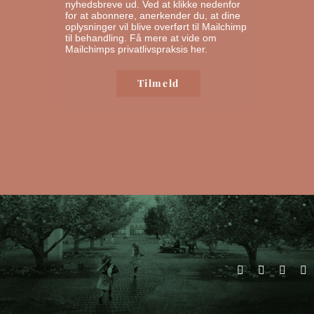
nyhedsbreve ud. Ved at klikke nedenfor
for at abonnere, anerkender du, at dine
oplysninger vil blive overført til Mailchimp
til behandling.
Få mere at vide om
Mailchimps privatlivspraksis her.