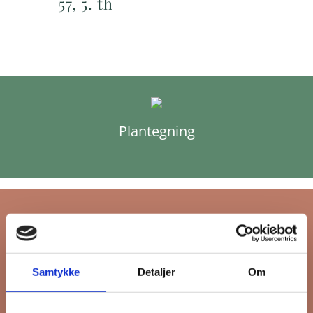
57, 5. th
Plantegning
Tilmeld dig FB
Samtykke
Detaljer
Om
Gruppens