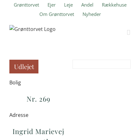
Skip
Grønttorvet
Ejer
Leje
Andel
Rækkehuse
to
Om Grønttorvet
Nyheder
content
Udlejet
Bolig
Nr. 269
Adresse
Ingrid Marievej