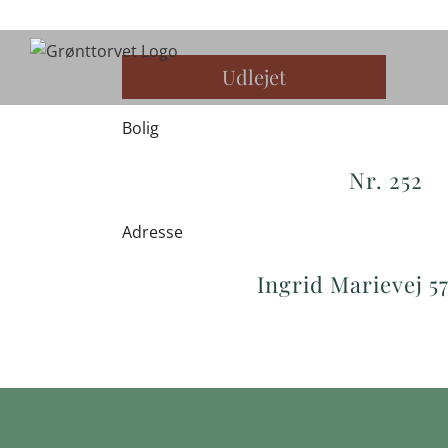
Skip
to
content
Udlejet
Bolig
Nr. 252
Adresse
Ingrid Marievej 57,