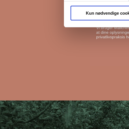
FB Gruppen vil bru
kan gøre det, ska
Kun nødvendige cook
I må gerne s
Vi bruger Mailchi
at dine oplysninger
privatlivspraksis h