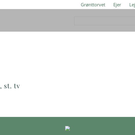
Grønttorvet
Ejer
Le
 st. tv