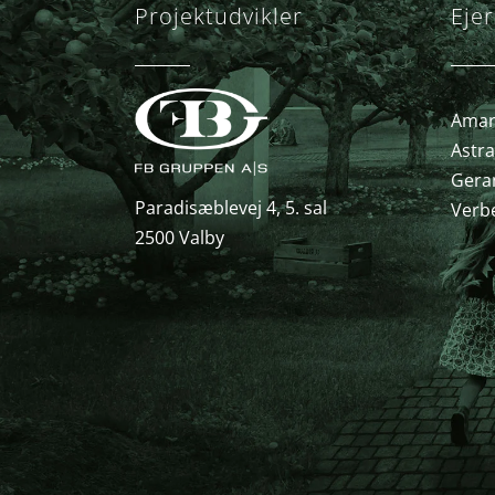
Projektudvikler
Ejer
Amary
Astra
Gera
Paradisæblevej 4, 5. sal
Verb
2500 Valby