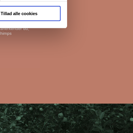
e boliger. Før vi
livspolitik her.
Tillad alle cookies
, anerkender du,
chimps