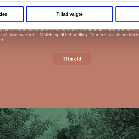
ge din information til at kontakte dig i forbindelse med nyheder - og ny
l du bekræfte, at vi gerne må sende dig emails.
Du kan læse vores privat
ies
Tillad valgte
ende mig emails
mp til at sende nyhedsbreve ud. Ved at klikke nedenfor for at abonnere
 vil blive overført til Mailchimp til behandling.
Få mere at vide om Mail
er.