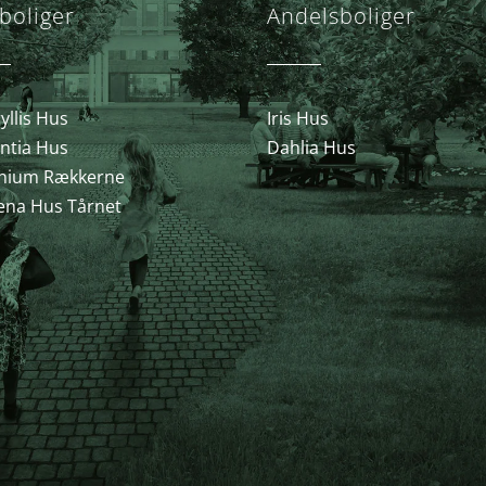
boliger
Andelsboliger
llis Hus
Iris Hus
ntia Hus
Dahlia Hus
nium Rækkerne
ena Hus Tårnet