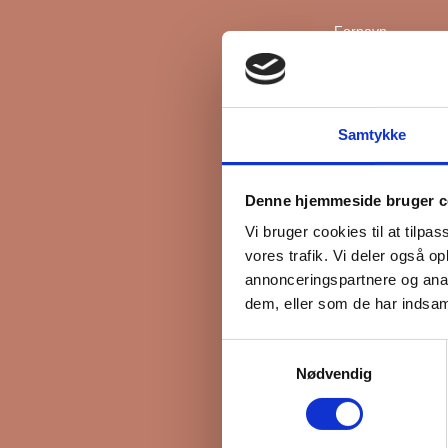
Fornavn
Efternavn
Samtykke
*
Email
Denne hjemmeside bruger c
Vi bruger cookies til at tilpas
vores trafik. Vi deler også 
Interesseret i
annonceringspartnere og anal
Ejerboliger
dem, eller som de har indsaml
Lejeboliger
Samtykkevalg
Andelsboliger
Nødvendig
Markedsføringsti