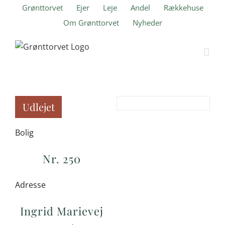
Skip
Grønttorvet
Ejer
Leje
Andel
Rækkehuse
to
Om Grønttorvet
Nyheder
content
Udlejet
Bolig
Nr. 250
Adresse
Ingrid Marievej