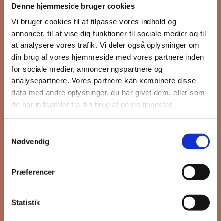
Denne hjemmeside bruger cookies
nyhedsbrev
Vi bruger cookies til at tilpasse vores indhold og
annoncer, til at vise dig funktioner til sociale medier og til
at analysere vores trafik. Vi deler også oplysninger om
din brug af vores hjemmeside med vores partnere inden
Hold dig opdateret på hvad der sker
for sociale medier, annonceringspartnere og
på Grønttorvet. I vores nyhedsbrev
analysepartnere. Vores partnere kan kombinere disse
sender vi blandt andet invitation til
data med andre oplysninger, du har givet dem, eller som
VIP Åbent Hus, når vi sætter nye
de har indsamlet fra din brug af deres tjenester.
boliger til salg og udlejning, så du
kan komme først i køen.
Samtykkevalg
Nødvendig
*
påkrævet
Præferencer
Fornavn
Statistik
Efternavn