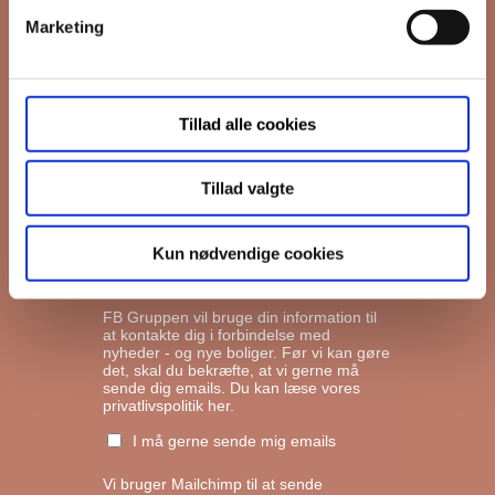
Marketing
*
Email
Tillad alle cookies
Interesseret i
Ejerboliger
Lejeboliger
Tillad valgte
Andelsboliger
Kun nødvendige cookies
Markedsføringstilladelse
FB Gruppen vil bruge din information til
at kontakte dig i forbindelse med
nyheder - og nye boliger. Før vi kan gøre
det, skal du bekræfte, at vi gerne må
sende dig emails.
Du kan læse vores
privatlivspolitik her.
I må gerne sende mig emails
Vi bruger Mailchimp til at sende