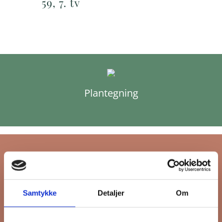
59, 7. tv
Plantegning
Tilmeld dig FB
Samtykke
Detaljer
Om
Gruppens