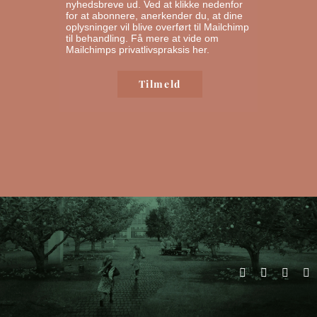
nyhedsbreve ud. Ved at klikke nedenfor
for at abonnere, anerkender du, at dine
oplysninger vil blive overført til Mailchimp
til behandling.
Få mere at vide om
Mailchimps privatlivspraksis her.