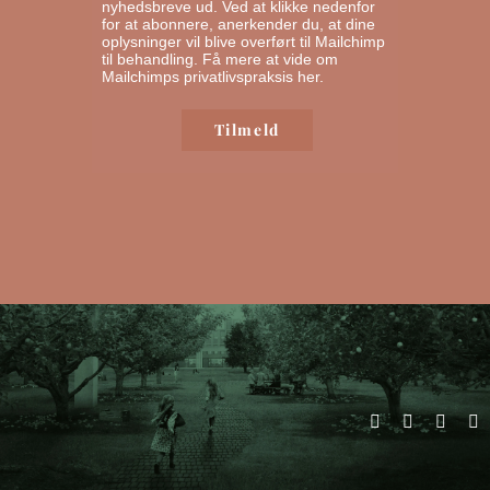
nyhedsbreve ud. Ved at klikke nedenfor
for at abonnere, anerkender du, at dine
oplysninger vil blive overført til Mailchimp
til behandling.
Få mere at vide om
Mailchimps privatlivspraksis her.