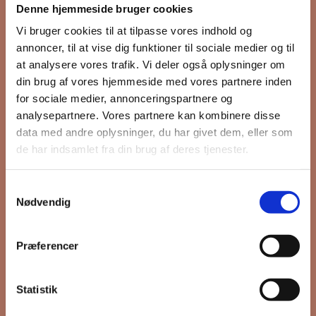
Denne hjemmeside bruger cookies
nyhedsbrev
Vi bruger cookies til at tilpasse vores indhold og
annoncer, til at vise dig funktioner til sociale medier og til
at analysere vores trafik. Vi deler også oplysninger om
din brug af vores hjemmeside med vores partnere inden
Hold dig opdateret på hvad der sker
for sociale medier, annonceringspartnere og
på Grønttorvet. I vores nyhedsbrev
analysepartnere. Vores partnere kan kombinere disse
sender vi blandt andet invitation til
data med andre oplysninger, du har givet dem, eller som
VIP Åbent Hus, når vi sætter nye
de har indsamlet fra din brug af deres tjenester.
boliger til salg og udlejning, så du
kan komme først i køen.
Samtykkevalg
Nødvendig
*
påkrævet
Præferencer
Fornavn
Statistik
Efternavn