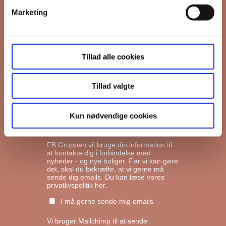
Marketing
*
Email
Tillad alle cookies
Interesseret i
Ejerboliger
Lejeboliger
Tillad valgte
Andelsboliger
Kun nødvendige cookies
Markedsføringstilladelse
FB Gruppen vil bruge din information til
at kontakte dig i forbindelse med
nyheder - og nye boliger. Før vi kan gøre
det, skal du bekræfte, at vi gerne må
sende dig emails.
Du kan læse vores
privatlivspolitik her.
I må gerne sende mig emails
Vi bruger Mailchimp til at sende