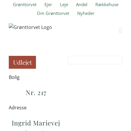
Skip
Grønttorvet
Ejer
Leje
Andel
Rækkehuse
to
Om Grønttorvet
Nyheder
content
Udlejet
Bolig
Nr. 217
Adresse
Ingrid Marievej