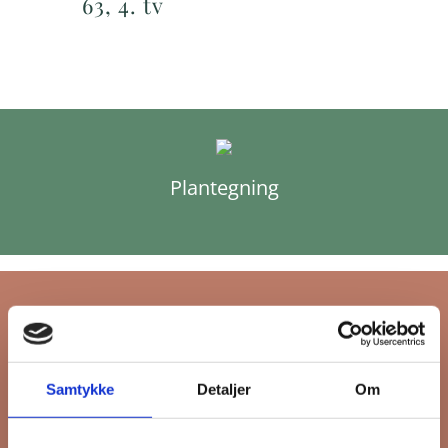
63, 4. tv
Plantegning
Tilmeld dig FB
Samtykke
Detaljer
Om
Gruppens