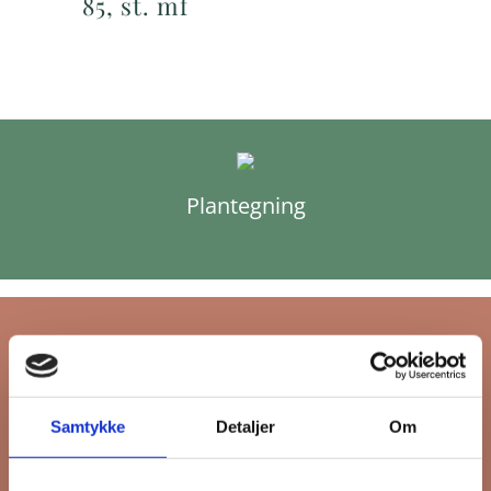
85, st. mf
Plantegning
Tilmeld dig FB
Samtykke
Detaljer
Om
Gruppens