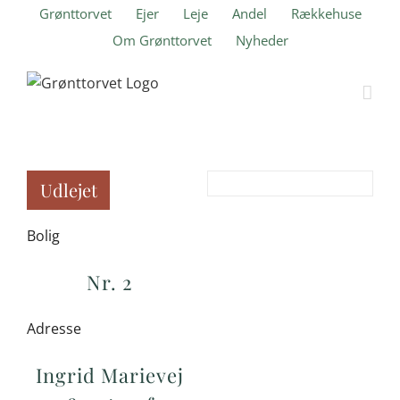
Skip
Grønttorvet
Ejer
Leje
Andel
Rækkehuse
to
Om Grønttorvet
Nyheder
content
Udlejet
Bolig
Nr. 2
Adresse
Ingrid Marievej