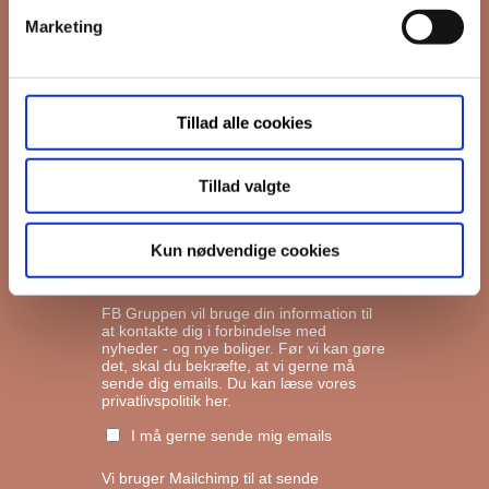
Marketing
*
Email
Tillad alle cookies
Interesseret i
Ejerboliger
Lejeboliger
Tillad valgte
Andelsboliger
Kun nødvendige cookies
Markedsføringstilladelse
FB Gruppen vil bruge din information til
at kontakte dig i forbindelse med
nyheder - og nye boliger. Før vi kan gøre
det, skal du bekræfte, at vi gerne må
sende dig emails.
Du kan læse vores
privatlivspolitik her.
I må gerne sende mig emails
Vi bruger Mailchimp til at sende