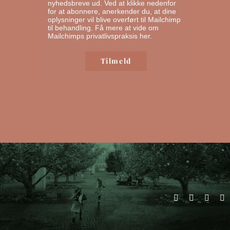
nyhedsbreve ud. Ved at klikke nedenfor
for at abonnere, anerkender du, at dine
oplysninger vil blive overført til Mailchimp
til behandling.
Få mere at vide om
Mailchimps privatlivspraksis her.