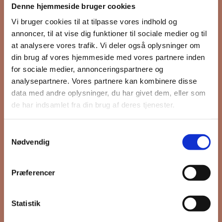
Denne hjemmeside bruger cookies
nyhedsbrev
Vi bruger cookies til at tilpasse vores indhold og
annoncer, til at vise dig funktioner til sociale medier og til
at analysere vores trafik. Vi deler også oplysninger om
din brug af vores hjemmeside med vores partnere inden
Hold dig opdateret på hvad der sker
for sociale medier, annonceringspartnere og
på Grønttorvet. I vores nyhedsbrev
analysepartnere. Vores partnere kan kombinere disse
sender vi blandt andet invitation til
data med andre oplysninger, du har givet dem, eller som
VIP Åbent Hus, når vi sætter nye
de har indsamlet fra din brug af deres tjenester.
boliger til salg og udlejning, så du
kan komme først i køen.
Samtykkevalg
Nødvendig
*
påkrævet
Præferencer
Fornavn
Statistik
Efternavn