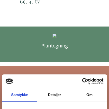
69, 4. tv
Plantegning
Tilmeld dig FB
Samtykke
Detaljer
Om
Gruppens