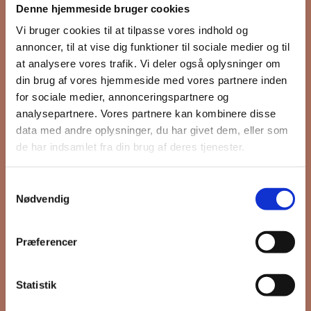
Denne hjemmeside bruger cookies
nyhedsbrev
Vi bruger cookies til at tilpasse vores indhold og
annoncer, til at vise dig funktioner til sociale medier og til
at analysere vores trafik. Vi deler også oplysninger om
din brug af vores hjemmeside med vores partnere inden
Hold dig opdateret på hvad der sker
for sociale medier, annonceringspartnere og
på Grønttorvet. I vores nyhedsbrev
analysepartnere. Vores partnere kan kombinere disse
sender vi blandt andet invitation til
data med andre oplysninger, du har givet dem, eller som
VIP Åbent Hus, når vi sætter nye
de har indsamlet fra din brug af deres tjenester.
boliger til salg og udlejning, så du
kan komme først i køen.
Samtykkevalg
Nødvendig
*
påkrævet
Præferencer
Fornavn
Statistik
Efternavn