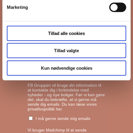
Marketing
*
Email
Tillad alle cookies
Interesseret i
Ejerboliger
Lejeboliger
Tillad valgte
Andelsboliger
Kun nødvendige cookies
Markedsføringstilladelse
FB Gruppen vil bruge din information til
at kontakte dig i forbindelse med
nyheder - og nye boliger. Før vi kan gøre
det, skal du bekræfte, at vi gerne må
sende dig emails.
Du kan læse vores
privatlivspolitik her.
I må gerne sende mig emails
Vi bruger Mailchimp til at sende