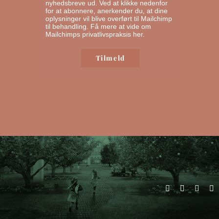
nyhedsbreve ud. Ved at klikke nedenfor
for at abonnere, anerkender du, at dine
oplysninger vil blive overført til Mailchimp
til behandling.
Få mere at vide om
Mailchimps privatlivspraksis her.