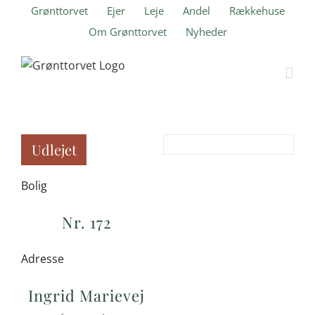
Skip
Grønttorvet
Ejer
Leje
Andel
Rækkehuse
to
Om Grønttorvet
Nyheder
content
Udlejet
Bolig
Nr. 172
Adresse
Ingrid Marievej