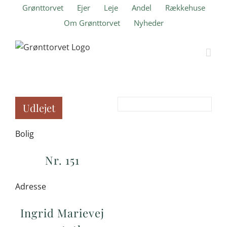
Skip
Grønttorvet
Ejer
Leje
Andel
Rækkehuse
to
Om Grønttorvet
Nyheder
content
Udlejet
Bolig
Nr. 151
Adresse
Ingrid Marievej