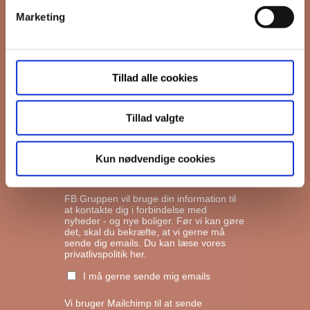
Marketing
*
Email
Tillad alle cookies
Interesseret i
Ejerboliger
Lejeboliger
Tillad valgte
Andelsboliger
Kun nødvendige cookies
Markedsføringstilladelse
FB Gruppen vil bruge din information til
at kontakte dig i forbindelse med
nyheder - og nye boliger. Før vi kan gøre
det, skal du bekræfte, at vi gerne må
sende dig emails.
Du kan læse vores
privatlivspolitik her.
I må gerne sende mig emails
Vi bruger Mailchimp til at sende