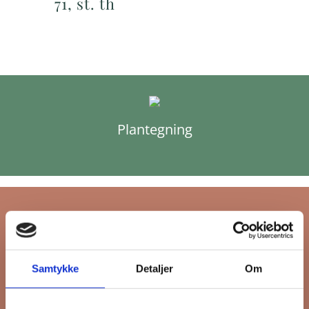
71, st. th
Plantegning
Tilmeld dig FB
Samtykke
Detaljer
Om
Gruppens