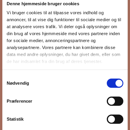
Denne hjemmeside bruger cookies
nyhedsbrev
Vi bruger cookies til at tilpasse vores indhold og
annoncer, til at vise dig funktioner til sociale medier og til
at analysere vores trafik. Vi deler også oplysninger om
din brug af vores hjemmeside med vores partnere inden
Hold dig opdateret på hvad der sker
for sociale medier, annonceringspartnere og
på Grønttorvet. I vores nyhedsbrev
analysepartnere. Vores partnere kan kombinere disse
sender vi blandt andet invitation til
data med andre oplysninger, du har givet dem, eller som
VIP Åbent Hus, når vi sætter nye
de har indsamlet fra din brug af deres tjenester.
boliger til salg og udlejning, så du
kan komme først i køen.
Samtykkevalg
Nødvendig
*
påkrævet
Præferencer
Fornavn
Statistik
Efternavn