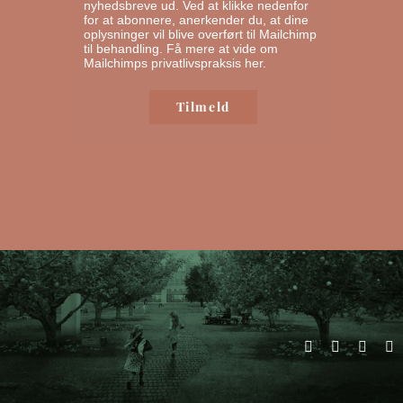
nyhedsbreve ud. Ved at klikke nedenfor
for at abonnere, anerkender du, at dine
oplysninger vil blive overført til Mailchimp
til behandling.
Få mere at vide om
Mailchimps privatlivspraksis her.