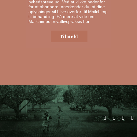
nyhedsbreve ud. Ved at klikke nedenfor
for at abonnere, anerkender du, at dine
oplysninger vil blive overført til Mailchimp
til behandling.
Få mere at vide om
Mailchimps privatlivspraksis her.