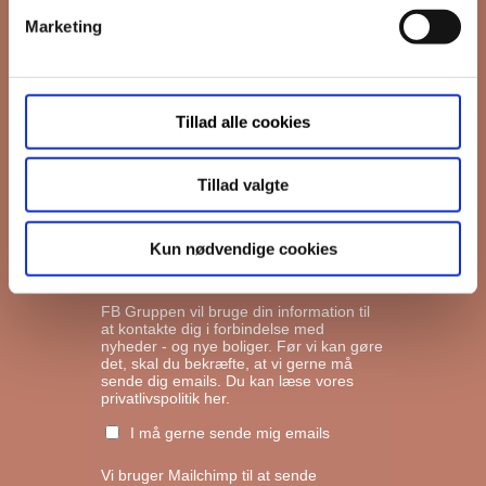
Marketing
*
Email
Tillad alle cookies
Interesseret i
Ejerboliger
Lejeboliger
Tillad valgte
Andelsboliger
Kun nødvendige cookies
Markedsføringstilladelse
FB Gruppen vil bruge din information til
at kontakte dig i forbindelse med
nyheder - og nye boliger. Før vi kan gøre
det, skal du bekræfte, at vi gerne må
sende dig emails.
Du kan læse vores
privatlivspolitik her.
I må gerne sende mig emails
Vi bruger Mailchimp til at sende