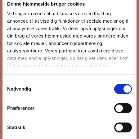
Denne hjemmeside bruger cookies
nyhedsbrev
Vi bruger cookies til at tilpasse vores indhold og
annoncer, til at vise dig funktioner til sociale medier og til
at analysere vores trafik. Vi deler også oplysninger om
din brug af vores hjemmeside med vores partnere inden
Hold dig opdateret på hvad der sker
for sociale medier, annonceringspartnere og
på Grønttorvet. I vores nyhedsbrev
analysepartnere. Vores partnere kan kombinere disse
sender vi blandt andet invitation til
data med andre oplysninger, du har givet dem, eller som
VIP Åbent Hus, når vi sætter nye
de har indsamlet fra din brug af deres tjenester.
boliger til salg og udlejning, så du
kan komme først i køen.
Samtykkevalg
Nødvendig
*
påkrævet
Præferencer
Fornavn
Statistik
Efternavn