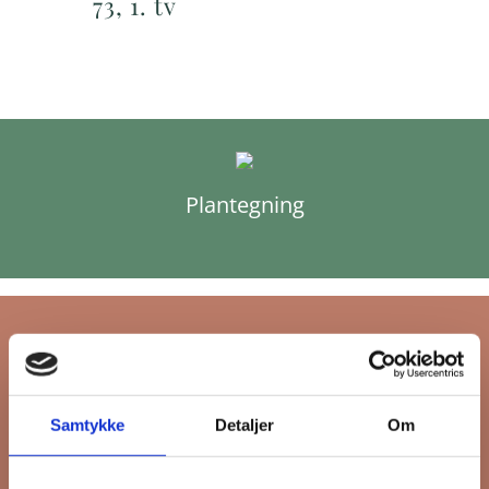
73, 1. tv
Plantegning
Tilmeld dig FB
Samtykke
Detaljer
Om
Gruppens