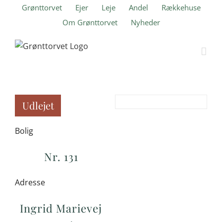
Skip
Grønttorvet
Ejer
Leje
Andel
Rækkehuse
to
Om Grønttorvet
Nyheder
content
Udlejet
Bolig
Nr. 131
Adresse
Ingrid Marievej