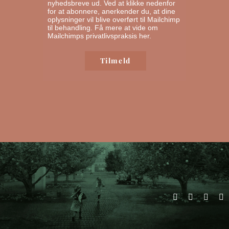
nyhedsbreve ud. Ved at klikke nedenfor
for at abonnere, anerkender du, at dine
oplysninger vil blive overført til Mailchimp
til behandling.
Få mere at vide om
Mailchimps privatlivspraksis her.