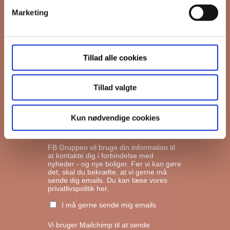
Marketing
*
Email
Tillad alle cookies
Interesseret i
Ejerboliger
Lejeboliger
Tillad valgte
Andelsboliger
Kun nødvendige cookies
Markedsføringstilladelse
FB Gruppen vil bruge din information til
at kontakte dig i forbindelse med
nyheder - og nye boliger. Før vi kan gøre
det, skal du bekræfte, at vi gerne må
sende dig emails.
Du kan læse vores
privatlivspolitik her.
I må gerne sende mig emails
Vi bruger Mailchimp til at sende