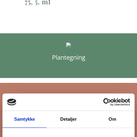
75, 5. mf
Plantegning
Tilmeld dig FB
Samtykke
Detaljer
Om
Gruppens