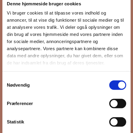
Denne hjemmeside bruger cookies
nyhedsbrev
Vi bruger cookies til at tilpasse vores indhold og
annoncer, til at vise dig funktioner til sociale medier og til
at analysere vores trafik. Vi deler også oplysninger om
din brug af vores hjemmeside med vores partnere inden
Hold dig opdateret på hvad der sker
for sociale medier, annonceringspartnere og
på Grønttorvet. I vores nyhedsbrev
analysepartnere. Vores partnere kan kombinere disse
sender vi blandt andet invitation til
data med andre oplysninger, du har givet dem, eller som
VIP Åbent Hus, når vi sætter nye
de har indsamlet fra din brug af deres tjenester.
boliger til salg og udlejning, så du
kan komme først i køen.
Samtykkevalg
Nødvendig
*
påkrævet
Præferencer
Fornavn
Statistik
Efternavn