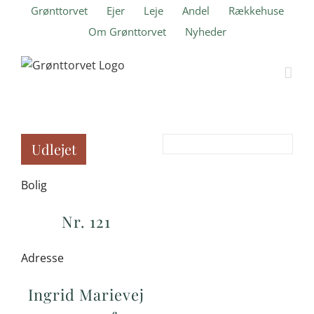
Skip
Grønttorvet
Ejer
Leje
Andel
Rækkehuse
to
Om Grønttorvet
Nyheder
content
Udlejet
Bolig
Nr. 121
Adresse
Ingrid Marievej