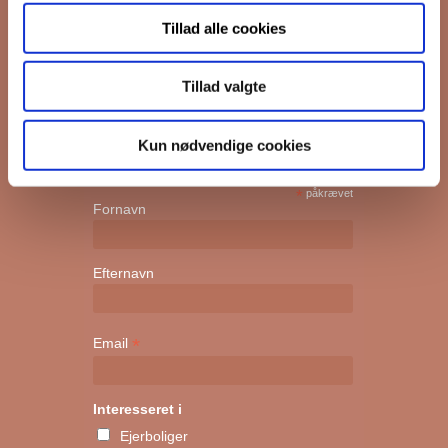
på Grønttorvet. I vores nyhedsbrev
Tillad alle cookies
sender vi blandt andet invitation til
VIP Åbent Hus, når vi sætter nye
boliger til salg og udlejning, så du
Tillad valgte
kan komme først i køen.
Kun nødvendige cookies
*
påkrævet
Fornavn
Efternavn
*
Email
Interesseret i
Ejerboliger