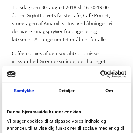
Torsdag den 30. august 2018 kl. 16.30-19.00
åbner Grønttorvets første café, Café Pomet, i
stueetagen af Amaryllis Hus. Ved åbningen vil
der være smagsprøver fra bageriet og
køkkenet. Arrangementet er åbnet for alle.
Caféen drives af den socialøkonomiske
virksomhed Grennessminde, der har eget
økologisk gartneri, bageri og cateringkøkken.
Caféen vil også sælge planter fra
Grennessmindes gartneri.
Samtykke
Detaljer
Om
Find Café Pomet på Paradisæblevej 82 /
Glostervej 11 i Valby.
Denne hjemmeside bruger cookies
Vi bruger cookies til at tilpasse vores indhold og
annoncer, til at vise dig funktioner til sociale medier og til