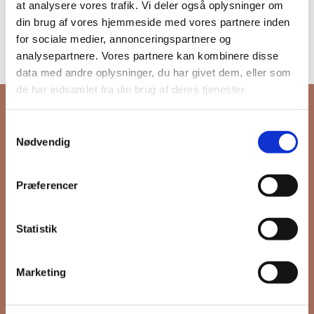
at analysere vores trafik. Vi deler også oplysninger om
din brug af vores hjemmeside med vores partnere inden
28/08/2018
|
Liv på Grønttorvet
for sociale medier, annonceringspartnere og
analysepartnere. Vores partnere kan kombinere disse
data med andre oplysninger, du har givet dem, eller som
de har indsamlet fra din brug af deres tjenester.
Samtykkevalg
Nødvendig
Tilmeld dig FB
Præferencer
Gruppens
nyhedsbrev
Statistik
Marketing
Hold dig opdateret på hvad der sker