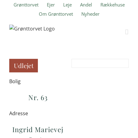
Skip
Grønttorvet
Ejer
Leje
Andel
Rækkehuse
to
Om Grønttorvet
Nyheder
content
Udlejet
Bolig
Nr. 63
Adresse
Ingrid Marievej