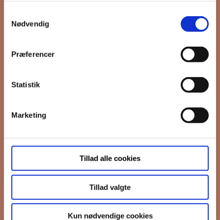
Samtykkevalg
*
Email
Nødvendig
Præferencer
Interesseret i
Ejerboliger
Lejeboliger
Statistik
Andelsboliger
Marketing
Markedsføringstilladelse
FB Gruppen vil bruge din information til
at kontakte dig i forbindelse med
nyheder - og nye boliger. Før vi kan gøre
Tillad alle cookies
det, skal du bekræfte, at vi gerne må
sende dig emails.
Du kan læse vores
privatlivspolitik her.
Tillad valgte
I må gerne sende mig emails
Vi bruger Mailchimp til at sende
Kun nødvendige cookies