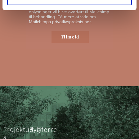
nyhedsbreve ud. Ved at klikke nedenfor
for at abonnere, anerkender du, at dine
oplysninger vil blive overført til Mailchimp
til behandling.
Få mere at vide om
Mailchimps privatlivspraksis her.
Projektudvikler
Bygherre
&