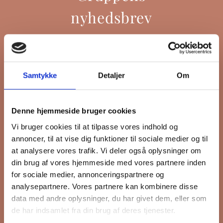
nyhedsbrev
Hold dig opdateret på hvad der sker
Samtykke
Detaljer
Om
på Grønttorvet. I vores nyhedsbrev
sender vi blandt andet invitation til
VIP Åbent Hus, når vi sætter nye
Denne hjemmeside bruger cookies
boliger til salg, så du kan komme
Vi bruger cookies til at tilpasse vores indhold og
først i køen.
annoncer, til at vise dig funktioner til sociale medier og til
at analysere vores trafik. Vi deler også oplysninger om
din brug af vores hjemmeside med vores partnere inden
*
påkrævet
for sociale medier, annonceringspartnere og
Fornavn
analysepartnere. Vores partnere kan kombinere disse
data med andre oplysninger, du har givet dem, eller som
de har indsamlet fra din brug af deres tjenester.
Efternavn