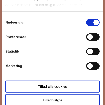
Fornavn
de har indsamlet fra din brug af deres tjenester.
Efternavn
Samtykkevalg
Nødvendig
*
Email
Præferencer
Interesseret i
Statistik
Ejerboliger
Lejeboliger
Marketing
Andelsboliger
Markedsføringstilladelse
Tillad alle cookies
FB Gruppen vil bruge din information til
at kontakte dig i forbindelse med
nyheder - og nye boliger. Før vi kan gøre
Tillad valgte
det, skal du bekræfte, at vi gerne må
sende dig emails.
Du kan læse vores