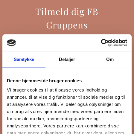
Tilmeld dig FB
Gruppens
nyhedsbrev
Samtykke
Detaljer
Om
Hold dig opdateret på hvad der sker
på Grønttorvet. I vores nyhedsbrev
Denne hjemmeside bruger cookies
sender vi blandt andet invitation til
VIP Åbent Hus, når vi sætter nye
Vi bruger cookies til at tilpasse vores indhold og
annoncer, til at vise dig funktioner til sociale medier og til
boliger til salg, så du kan komme
at analysere vores trafik. Vi deler også oplysninger om
først i køen.
din brug af vores hjemmeside med vores partnere inden
for sociale medier, annonceringspartnere og
analysepartnere. Vores partnere kan kombinere disse
*
påkrævet
data med andre oplysninger, du har givet dem, eller som