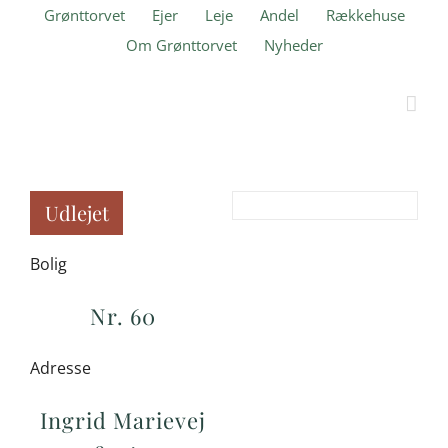
Skip
Grønttorvet
Ejer
Leje
Andel
Rækkehuse
to
Om Grønttorvet
Nyheder
content
Udlejet
Bolig
Nr. 60
Adresse
Ingrid Marievej