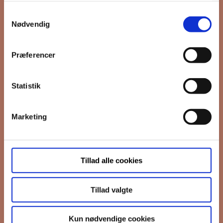
Samtykkevalg
*
Email
Nødvendig
Præferencer
Interesseret i
Ejerboliger
Lejeboliger
Statistik
Andelsboliger
Marketing
Markedsføringstilladelse
FB Gruppen vil bruge din information til
at kontakte dig i forbindelse med
nyheder - og nye boliger. Før vi kan gøre
Tillad alle cookies
det, skal du bekræfte, at vi gerne må
sende dig emails.
Du kan læse vores
privatlivspolitik her.
Tillad valgte
I må gerne sende mig emails
Vi bruger Mailchimp til at sende
Kun nødvendige cookies