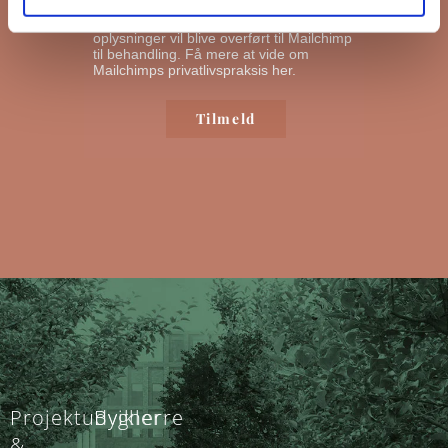
nyhedsbreve ud. Ved at klikke nedenfor
for at abonnere, anerkender du, at dine
oplysninger vil blive overført til Mailchimp
til behandling.
Få mere at vide om
Mailchimps privatlivspraksis her.
Projektudvikler
Bygherre
&