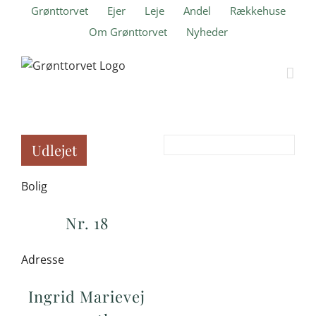
Skip
Grønttorvet
Ejer
Leje
Andel
Rækkehuse
to
Om Grønttorvet
Nyheder
content
Udlejet
Bolig
Nr. 18
Adresse
Ingrid Marievej