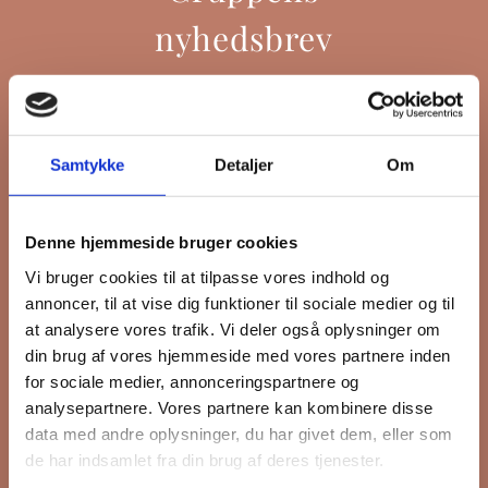
nyhedsbrev
Hold dig opdateret på hvad der sker
Samtykke
Detaljer
Om
på Grønttorvet. I vores nyhedsbrev
sender vi blandt andet invitation til
VIP Åbent Hus, når vi sætter nye
Denne hjemmeside bruger cookies
boliger til salg, så du kan komme
Vi bruger cookies til at tilpasse vores indhold og
først i køen.
annoncer, til at vise dig funktioner til sociale medier og til
at analysere vores trafik. Vi deler også oplysninger om
din brug af vores hjemmeside med vores partnere inden
*
påkrævet
for sociale medier, annonceringspartnere og
Fornavn
analysepartnere. Vores partnere kan kombinere disse
data med andre oplysninger, du har givet dem, eller som
de har indsamlet fra din brug af deres tjenester.
Efternavn