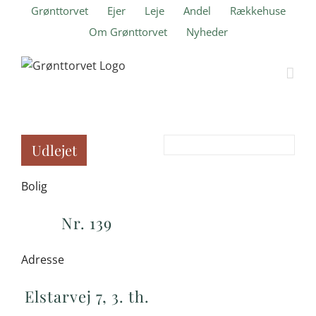
Skip
Grønttorvet
Ejer
Leje
Andel
Rækkehuse
to
Om Grønttorvet
Nyheder
content
Udlejet
Bolig
Nr. 139
Adresse
Elstarvej 7, 3. th.