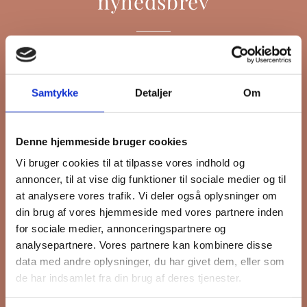
nyhedsbrev
Hold dig opdateret på hvad der sker
på Grønttorvet. I vores nyhedsbrev
Samtykke
Detaljer
Om
sender vi blandt andet invitation til
VIP Åbent Hus, når vi sætter nye
boliger til salg, så du kan komme
Denne hjemmeside bruger cookies
først i køen.
Vi bruger cookies til at tilpasse vores indhold og
annoncer, til at vise dig funktioner til sociale medier og til
at analysere vores trafik. Vi deler også oplysninger om
din brug af vores hjemmeside med vores partnere inden
*
påkrævet
Fornavn
for sociale medier, annonceringspartnere og
analysepartnere. Vores partnere kan kombinere disse
data med andre oplysninger, du har givet dem, eller som
Efternavn
de har indsamlet fra din brug af deres tjenester.