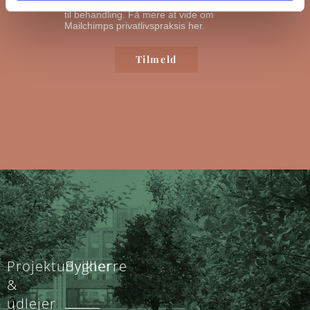
oplysninger vil blive overført til Mailchimp
til behandling.
Få mere at vide om
Mailchimps privatlivspraksis her.
Projektudvikler
Bygherre
&
udlejer