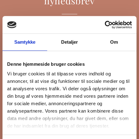
nyhedsbrev
Hold dig opdateret på hvad der sker
på Grønttorvet. I vores nyhedsbrev
Samtykke
Detaljer
Om
sender vi blandt andet invitation til
VIP Åbent Hus, når vi sætter nye
boliger til salg, så du kan komme
Denne hjemmeside bruger cookies
først i køen.
Vi bruger cookies til at tilpasse vores indhold og
annoncer, til at vise dig funktioner til sociale medier og til
at analysere vores trafik. Vi deler også oplysninger om
din brug af vores hjemmeside med vores partnere inden
*
påkrævet
Fornavn
for sociale medier, annonceringspartnere og
analysepartnere. Vores partnere kan kombinere disse
data med andre oplysninger, du har givet dem, eller som
Efternavn
de har indsamlet fra din brug af deres tjenester.