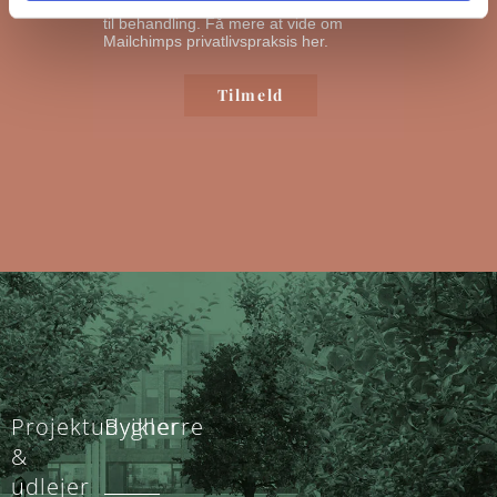
oplysninger vil blive overført til Mailchimp
til behandling.
Få mere at vide om
Mailchimps privatlivspraksis her.
Projektudvikler
Bygherre
&
udlejer