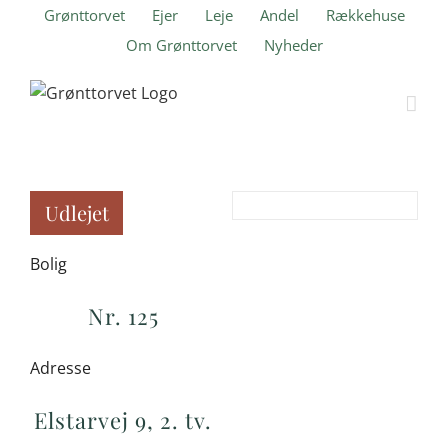
Skip
Grønttorvet
Ejer
Leje
Andel
Rækkehuse
to
Om Grønttorvet
Nyheder
content
Udlejet
Bolig
Nr. 125
Adresse
Elstarvej 9, 2. tv.