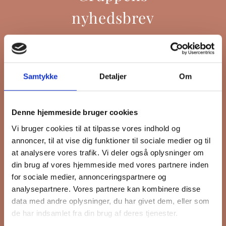
nyhedsbrev
Hold dig opdateret på hvad der sker
Samtykke
Detaljer
Om
på Grønttorvet. I vores nyhedsbrev
sender vi blandt andet invitation til
VIP Åbent Hus, når vi sætter nye
Denne hjemmeside bruger cookies
boliger til salg, så du kan komme
Vi bruger cookies til at tilpasse vores indhold og
først i køen.
annoncer, til at vise dig funktioner til sociale medier og til
at analysere vores trafik. Vi deler også oplysninger om
din brug af vores hjemmeside med vores partnere inden
*
påkrævet
for sociale medier, annonceringspartnere og
Fornavn
analysepartnere. Vores partnere kan kombinere disse
data med andre oplysninger, du har givet dem, eller som
de har indsamlet fra din brug af deres tjenester.
Efternavn