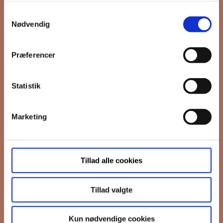
Samtykkevalg
*
Email
Nødvendig
Præferencer
Interesseret i
Ejerboliger
Lejeboliger
Statistik
Andelsboliger
Marketing
Markedsføringstilladelse
FB Gruppen vil bruge din information til
at kontakte dig i forbindelse med
nyheder - og nye boliger. Før vi kan gøre
Tillad alle cookies
det, skal du bekræfte, at vi gerne må
sende dig emails.
Du kan læse vores
privatlivspolitik her.
Tillad valgte
I må gerne sende mig emails
Vi bruger Mailchimp til at sende
Kun nødvendige cookies