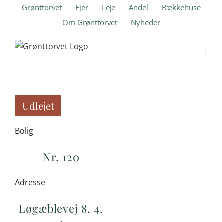
Skip
Grønttorvet
Ejer
Leje
Andel
Rækkehuse
to
Om Grønttorvet
Nyheder
content
Udlejet
Bolig
Nr. 120
Adresse
Løgæblevej 8, 4.