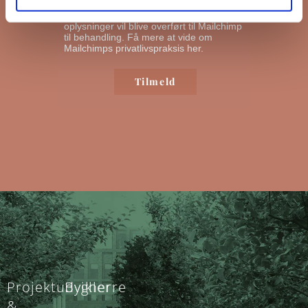
nyhedsbreve ud. Ved at klikke nedenfor
for at abonnere, anerkender du, at dine
oplysninger vil blive overført til Mailchimp
til behandling.
Få mere at vide om
Mailchimps privatlivspraksis her.
Projektudvikler
Bygherre
&