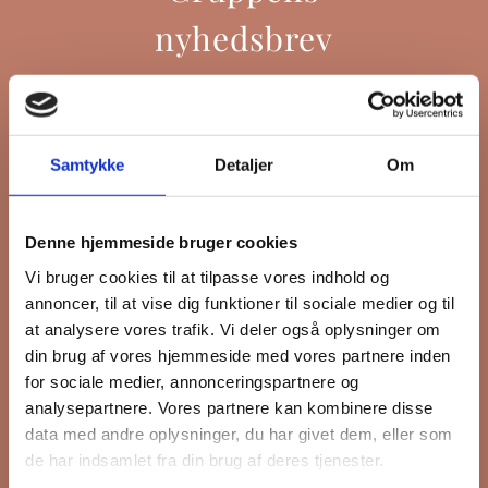
nyhedsbrev
Hold dig opdateret på hvad der sker
Samtykke
Detaljer
Om
på Grønttorvet. I vores nyhedsbrev
sender vi blandt andet invitation til
VIP Åbent Hus, når vi sætter nye
Denne hjemmeside bruger cookies
boliger til salg, så du kan komme
Vi bruger cookies til at tilpasse vores indhold og
først i køen.
annoncer, til at vise dig funktioner til sociale medier og til
at analysere vores trafik. Vi deler også oplysninger om
din brug af vores hjemmeside med vores partnere inden
*
påkrævet
for sociale medier, annonceringspartnere og
Fornavn
analysepartnere. Vores partnere kan kombinere disse
data med andre oplysninger, du har givet dem, eller som
de har indsamlet fra din brug af deres tjenester.
Efternavn