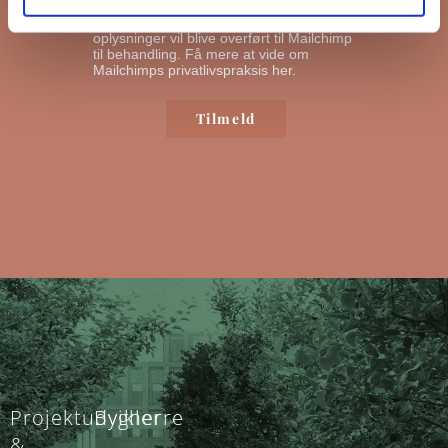
nyhedsbreve ud. Ved at klikke nedenfor
for at abonnere, anerkender du, at dine
oplysninger vil blive overført til Mailchimp
til behandling.
Få mere at vide om
Mailchimps privatlivspraksis her.
Projektudvikler
Bygherre
&