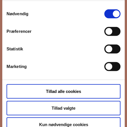
Samtykkevalg
*
Email
Nødvendig
Præferencer
Interesseret i
Ejerboliger
Lejeboliger
Statistik
Andelsboliger
Marketing
Markedsføringstilladelse
FB Gruppen vil bruge din information til
at kontakte dig i forbindelse med
nyheder - og nye boliger. Før vi kan gøre
Tillad alle cookies
det, skal du bekræfte, at vi gerne må
sende dig emails.
Du kan læse vores
privatlivspolitik her.
Tillad valgte
I må gerne sende mig emails
Vi bruger Mailchimp til at sende
Kun nødvendige cookies