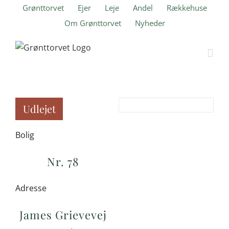
Skip
Grønttorvet
Ejer
Leje
Andel
Rækkehuse
to
Om Grønttorvet
Nyheder
content
Udlejet
Bolig
Nr. 78
Adresse
James Grievevej