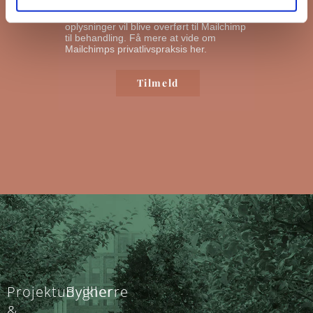
nyhedsbreve ud. Ved at klikke nedenfor
for at abonnere, anerkender du, at dine
oplysninger vil blive overført til Mailchimp
til behandling.
Få mere at vide om
Mailchimps privatlivspraksis her.
Projektudvikler
Bygherre
&