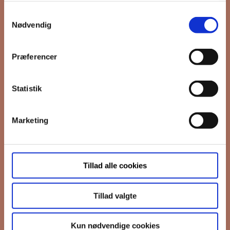
Samtykkevalg
*
Email
Nødvendig
Præferencer
Interesseret i
Ejerboliger
Lejeboliger
Statistik
Andelsboliger
Marketing
Markedsføringstilladelse
FB Gruppen vil bruge din information til
at kontakte dig i forbindelse med
nyheder - og nye boliger. Før vi kan gøre
Tillad alle cookies
det, skal du bekræfte, at vi gerne må
sende dig emails.
Du kan læse vores
privatlivspolitik her.
Tillad valgte
I må gerne sende mig emails
Vi bruger Mailchimp til at sende
Kun nødvendige cookies