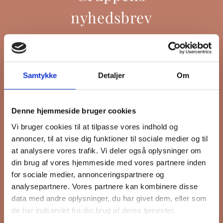
nyhedsbrev
Hold dig opdateret på hvad der sker
Samtykke
Detaljer
Om
på Grønttorvet. I vores nyhedsbrev
sender vi blandt andet invitation til
VIP Åbent Hus, når vi sætter nye
Denne hjemmeside bruger cookies
boliger til salg, så du kan komme
Vi bruger cookies til at tilpasse vores indhold og
først i køen.
annoncer, til at vise dig funktioner til sociale medier og til
at analysere vores trafik. Vi deler også oplysninger om
din brug af vores hjemmeside med vores partnere inden
*
påkrævet
for sociale medier, annonceringspartnere og
Fornavn
analysepartnere. Vores partnere kan kombinere disse
data med andre oplysninger, du har givet dem, eller som
de har indsamlet fra din brug af deres tjenester.
Efternavn