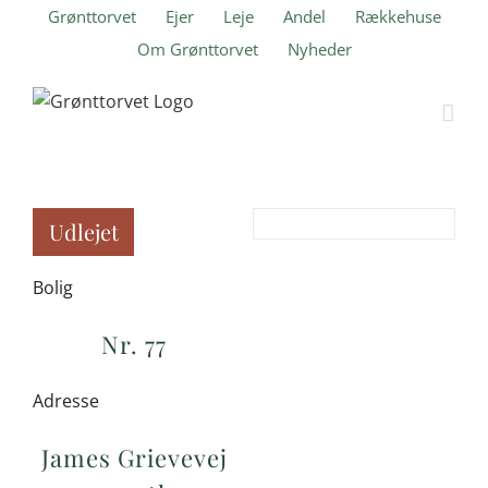
Skip
Grønttorvet
Ejer
Leje
Andel
Rækkehuse
to
Om Grønttorvet
Nyheder
content
Udlejet
Bolig
Nr. 77
Adresse
James Grievevej