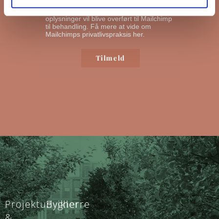
nyhedsbreve ud. Ved at klikke nedenfor
for at abonnere, anerkender du, at dine
oplysninger vil blive overført til Mailchimp
til behandling.
Få mere at vide om
Mailchimps privatlivspraksis her.
Projektudvikler
Bygherre
&