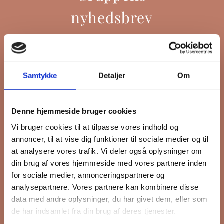
nyhedsbrev
Hold dig opdateret på hvad der sker
Samtykke
Detaljer
Om
på Grønttorvet. I vores nyhedsbrev
sender vi blandt andet invitation til
VIP Åbent Hus, når vi sætter nye
Denne hjemmeside bruger cookies
boliger til salg, så du kan komme
Vi bruger cookies til at tilpasse vores indhold og
først i køen.
annoncer, til at vise dig funktioner til sociale medier og til
at analysere vores trafik. Vi deler også oplysninger om
din brug af vores hjemmeside med vores partnere inden
*
påkrævet
for sociale medier, annonceringspartnere og
Fornavn
analysepartnere. Vores partnere kan kombinere disse
data med andre oplysninger, du har givet dem, eller som
de har indsamlet fra din brug af deres tjenester.
Efternavn