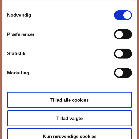
Samtykkevalg
*
Email
Nødvendig
Præferencer
Interesseret i
Ejerboliger
Lejeboliger
Statistik
Andelsboliger
Marketing
Markedsføringstilladelse
FB Gruppen vil bruge din information til
at kontakte dig i forbindelse med
nyheder - og nye boliger. Før vi kan gøre
Tillad alle cookies
det, skal du bekræfte, at vi gerne må
sende dig emails.
Du kan læse vores
privatlivspolitik her.
Tillad valgte
I må gerne sende mig emails
Vi bruger Mailchimp til at sende
Kun nødvendige cookies