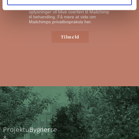
nyhedsbreve ud. Ved at klikke nedenfor
for at abonnere, anerkender du, at dine
oplysninger vil blive overført til Mailchimp
til behandling.
Få mere at vide om
Mailchimps privatlivspraksis her.
Projektudvikler
Bygherre
&