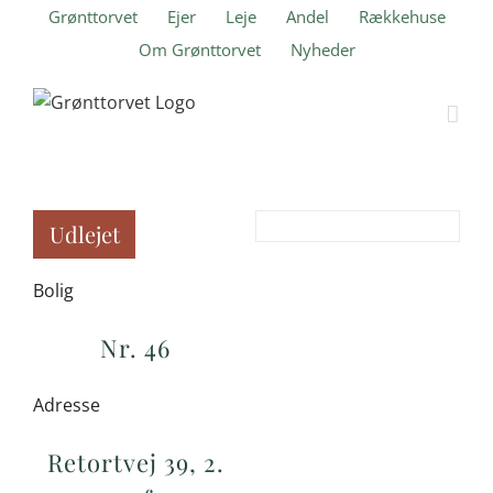
Skip
Grønttorvet
Ejer
Leje
Andel
Rækkehuse
to
Om Grønttorvet
Nyheder
content
Udlejet
Bolig
Nr. 46
Adresse
Retortvej 39, 2.