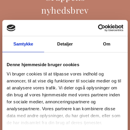
nyhedsbrev
Hold dig opdateret på hvad der sker
Samtykke
Detaljer
Om
på Grønttorvet. I vores nyhedsbrev
sender vi blandt andet invitation til
VIP Åbent Hus, når vi sætter nye
Denne hjemmeside bruger cookies
boliger til salg, så du kan komme
Vi bruger cookies til at tilpasse vores indhold og
først i køen.
annoncer, til at vise dig funktioner til sociale medier og til
at analysere vores trafik. Vi deler også oplysninger om
din brug af vores hjemmeside med vores partnere inden
*
påkrævet
for sociale medier, annonceringspartnere og
Fornavn
analysepartnere. Vores partnere kan kombinere disse
data med andre oplysninger, du har givet dem, eller som
de har indsamlet fra din brug af deres tjenester.
Efternavn