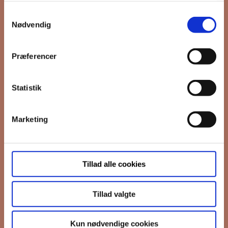
Samtykkevalg
*
Email
Nødvendig
Præferencer
Interesseret i
Ejerboliger
Lejeboliger
Statistik
Andelsboliger
Marketing
Markedsføringstilladelse
FB Gruppen vil bruge din information til
at kontakte dig i forbindelse med
nyheder - og nye boliger. Før vi kan gøre
Tillad alle cookies
det, skal du bekræfte, at vi gerne må
sende dig emails.
Du kan læse vores
privatlivspolitik her.
Tillad valgte
I må gerne sende mig emails
Vi bruger Mailchimp til at sende
Kun nødvendige cookies