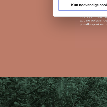
Kun nødvendige cook
I må gerne s
Vi bruger Mailchi
at dine oplysninger
privatlivspraksis h