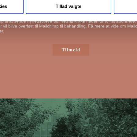
ies
Tillad valgte
ende mig emails
mp til at sende nyhedsbreve ud. Ved at klikke nedenfor for at abonnere
 vil blive overført til Mailchimp til behandling.
Få mere at vide om Mail
er.