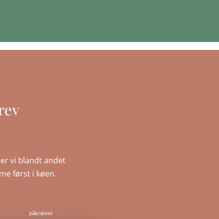
rev
er vi blandt andet
mme først i køen.
*
påkrævet