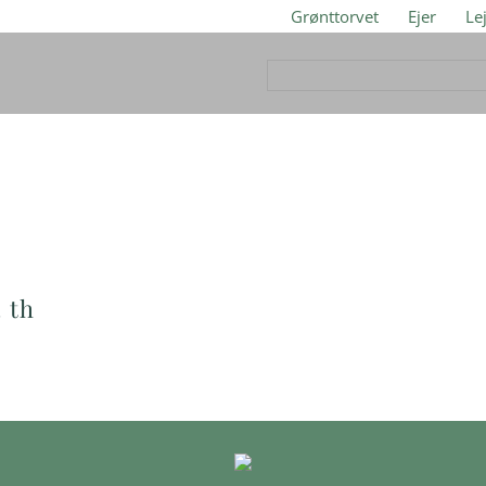
Grønttorvet
Ejer
Le
. th