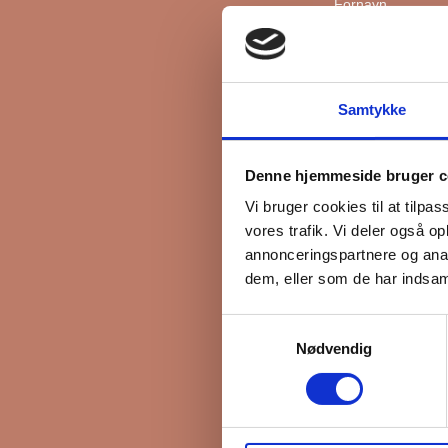
Fornavn
Efternavn
Samtykke
*
Email
Denne hjemmeside bruger c
Vi bruger cookies til at tilpas
vores trafik. Vi deler også 
Interesseret i
annonceringspartnere og anal
Ejerboliger
dem, eller som de har indsaml
Lejeboliger
Samtykkevalg
Andelsboliger
Nødvendig
Markedsføringsti
FB Gruppen vil bru
kan gøre det, ska