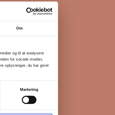
Om
 medier og til at analysere
nden for sociale medier,
e oplysninger, du har givet
Marketing
e boliger. Før vi
livspolitik her.