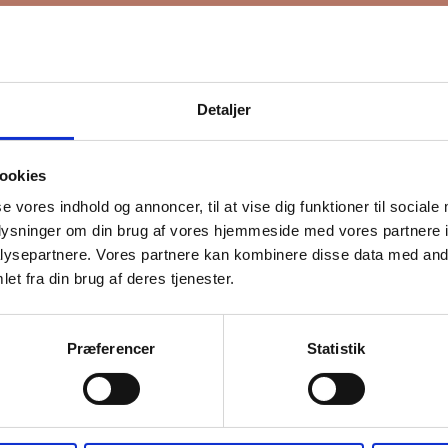
Detaljer
ookies
se vores indhold og annoncer, til at vise dig funktioner til sociale
oplysninger om din brug af vores hjemmeside med vores partnere i
ysepartnere. Vores partnere kan kombinere disse data med andr
et fra din brug af deres tjenester.
Præferencer
Statistik
lladelse
ge din information til at kontakte dig i forbindelse med nyheder - og ny
l du bekræfte, at vi gerne må sende dig emails.
Du kan læse vores privat