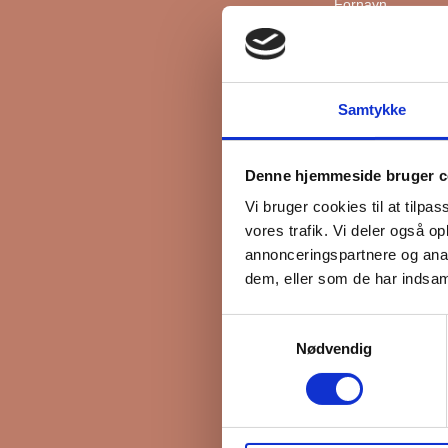
Fornavn
Efternavn
Samtykke
*
Email
Denne hjemmeside bruger c
Vi bruger cookies til at tilpas
vores trafik. Vi deler også 
Interesseret i
annonceringspartnere og anal
Ejerboliger
dem, eller som de har indsaml
Lejeboliger
Samtykkevalg
Andelsboliger
Nødvendig
Markedsføringsti
FB Gruppen vil bru
kan gøre det, ska