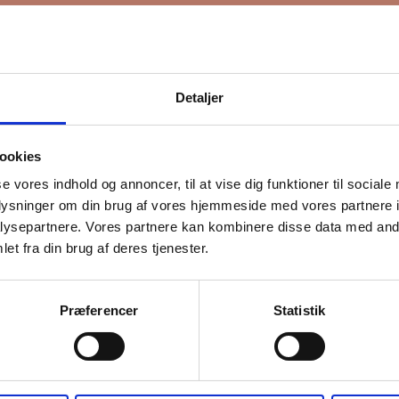
Detaljer
ookies
se vores indhold og annoncer, til at vise dig funktioner til sociale
oplysninger om din brug af vores hjemmeside med vores partnere i
ysepartnere. Vores partnere kan kombinere disse data med andr
et fra din brug af deres tjenester.
Præferencer
Statistik
lladelse
ge din information til at kontakte dig i forbindelse med nyheder - og ny
l du bekræfte, at vi gerne må sende dig emails.
Du kan læse vores privat