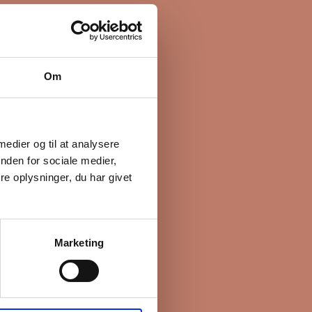
Om
 medier og til at analysere
nden for sociale medier,
e oplysninger, du har givet
Marketing
e boliger. Før vi
livspolitik her.