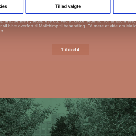
ies
Tillad valgte
ende mig emails
mp til at sende nyhedsbreve ud. Ved at klikke nedenfor for at abonnere
 vil blive overført til Mailchimp til behandling.
Få mere at vide om Mail
er.