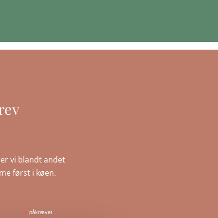
rev
er vi blandt andet
mme først i køen.
*
påkrævet