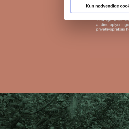
Kun nødvendige cook
I må gerne s
Vi bruger Mailchi
at dine oplysninger
privatlivspraksis h