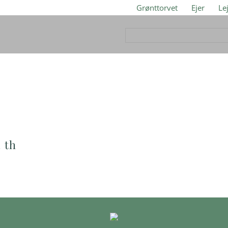
Grønttorvet
Ejer
Le
. th