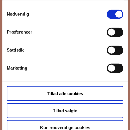
Samtykkevalg
*
Email
Nødvendig
Præferencer
Interesseret i
Ejerboliger
Lejeboliger
Statistik
Andelsboliger
Marketing
Markedsføringstilladelse
FB Gruppen vil bruge din information til
at kontakte dig i forbindelse med
nyheder - og nye boliger. Før vi kan gøre
Tillad alle cookies
det, skal du bekræfte, at vi gerne må
sende dig emails.
Du kan læse vores
privatlivspolitik her.
Tillad valgte
I må gerne sende mig emails
Vi bruger Mailchimp til at sende
Kun nødvendige cookies