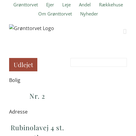
Skip
Grønttorvet
Ejer
Leje
Andel
Rækkehuse
to
Om Grønttorvet
Nyheder
content
Udlejet
Bolig
Nr. 2
Adresse
Rubinolavej 4 st.