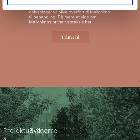
nyhedsbreve ud. Ved at klikke nedenfor
for at abonnere, anerkender du, at dine
oplysninger vil blive overført til Mailchimp
til behandling.
Få mere at vide om
Mailchimps privatlivspraksis her.
Projektudvikler
Bygherre
&