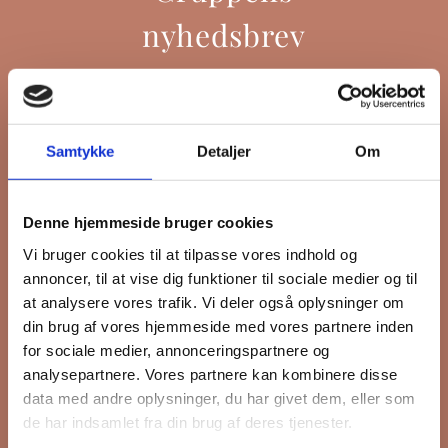
nyhedsbrev
Hold dig opdateret på hvad der sker
Samtykke
Detaljer
Om
på Grønttorvet. I vores nyhedsbrev
sender vi blandt andet invitation til
VIP Åbent Hus, når vi sætter nye
Denne hjemmeside bruger cookies
boliger til salg, så du kan komme
Vi bruger cookies til at tilpasse vores indhold og
først i køen.
annoncer, til at vise dig funktioner til sociale medier og til
at analysere vores trafik. Vi deler også oplysninger om
din brug af vores hjemmeside med vores partnere inden
*
påkrævet
for sociale medier, annonceringspartnere og
Fornavn
analysepartnere. Vores partnere kan kombinere disse
data med andre oplysninger, du har givet dem, eller som
de har indsamlet fra din brug af deres tjenester.
Efternavn