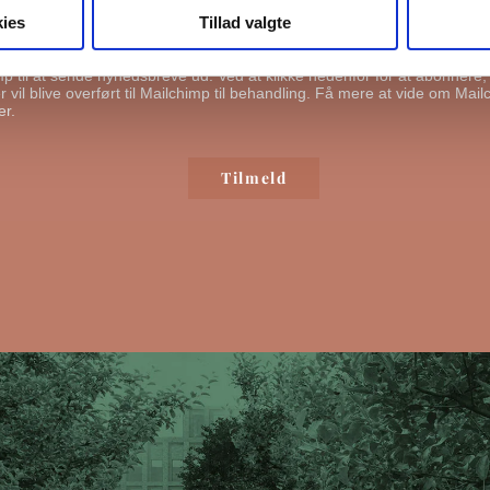
ies
Tillad valgte
ende mig emails
mp til at sende nyhedsbreve ud. Ved at klikke nedenfor for at abonnere
 vil blive overført til Mailchimp til behandling.
Få mere at vide om Mail
er.