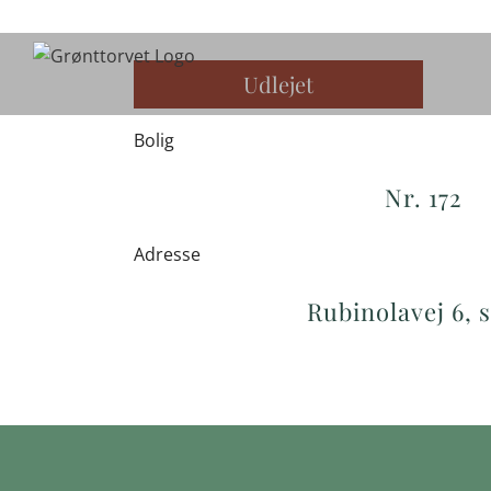
Skip
to
content
Udlejet
Bolig
Nr. 172
Adresse
Rubinolavej 6, s