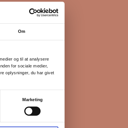
Om
 medier og til at analysere
nden for sociale medier,
e oplysninger, du har givet
Marketing
e boliger. Før vi
livspolitik her.