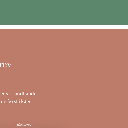
rev
er vi blandt andet
mme først i køen.
*
påkrævet