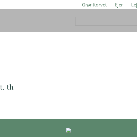
Grønttorvet
Ejer
Le
t. th