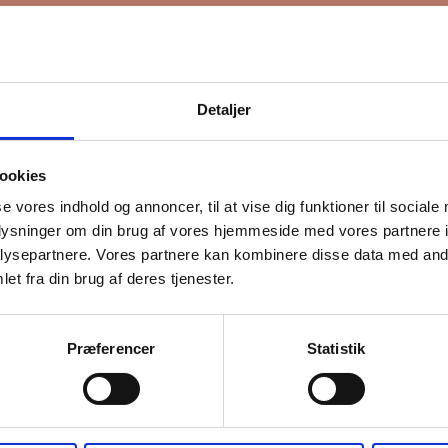
Detaljer
ookies
se vores indhold og annoncer, til at vise dig funktioner til sociale
oplysninger om din brug af vores hjemmeside med vores partnere i
ysepartnere. Vores partnere kan kombinere disse data med andr
et fra din brug af deres tjenester.
Præferencer
Statistik
lladelse
ge din information til at kontakte dig i forbindelse med nyheder - og ny
l du bekræfte, at vi gerne må sende dig emails.
Du kan læse vores privat