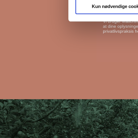
Kun nødvendige cook
I må gerne s
Vi bruger Mailchi
at dine oplysninger
privatlivspraksis h