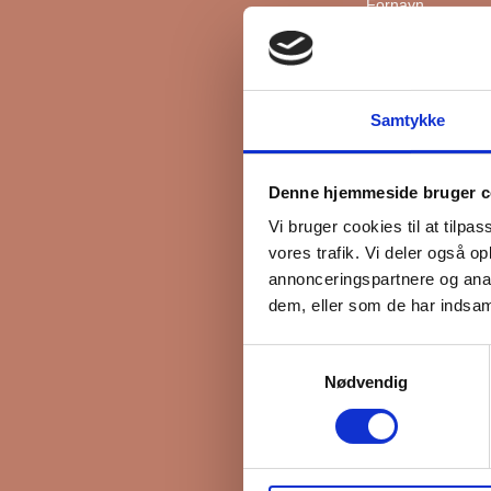
Fornavn
Efternavn
Samtykke
*
Email
Denne hjemmeside bruger c
Vi bruger cookies til at tilpas
vores trafik. Vi deler også 
Interesseret i
annonceringspartnere og anal
Ejerboliger
dem, eller som de har indsaml
Lejeboliger
Samtykkevalg
Andelsboliger
Nødvendig
Markedsføringsti
FB Gruppen vil bru
kan gøre det, ska