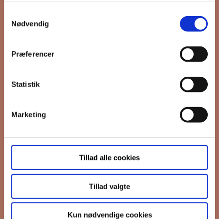
Samtykkevalg
*
Email
Nødvendig
Præferencer
Interesseret i
Ejerboliger
Lejeboliger
Statistik
Andelsboliger
Marketing
Markedsføringstilladelse
FB Gruppen vil bruge din information til
at kontakte dig i forbindelse med
nyheder - og nye boliger. Før vi kan gøre
Tillad alle cookies
det, skal du bekræfte, at vi gerne må
sende dig emails.
Du kan læse vores
privatlivspolitik her.
Tillad valgte
I må gerne sende mig emails
Vi bruger Mailchimp til at sende
Kun nødvendige cookies