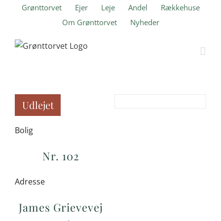
Skip
Grønttorvet
Ejer
Leje
Andel
Rækkehuse
to
Om Grønttorvet
Nyheder
content
Udlejet
Bolig
Nr. 102
Adresse
James Grievevej