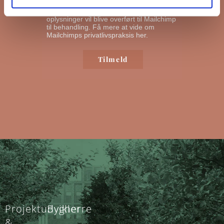
nyhedsbreve ud. Ved at klikke nedenfor
for at abonnere, anerkender du, at dine
oplysninger vil blive overført til Mailchimp
til behandling.
Få mere at vide om
Mailchimps privatlivspraksis her.
Projektudvikler
Bygherre
&