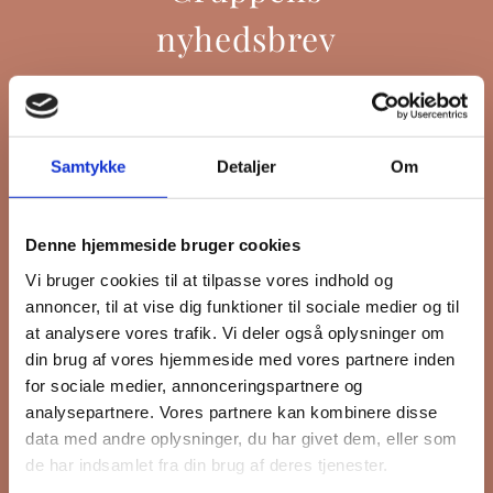
nyhedsbrev
Hold dig opdateret på hvad der sker
Samtykke
Detaljer
Om
på Grønttorvet. I vores nyhedsbrev
sender vi blandt andet invitation til
VIP Åbent Hus, når vi sætter nye
Denne hjemmeside bruger cookies
boliger til salg, så du kan komme
Vi bruger cookies til at tilpasse vores indhold og
først i køen.
annoncer, til at vise dig funktioner til sociale medier og til
at analysere vores trafik. Vi deler også oplysninger om
din brug af vores hjemmeside med vores partnere inden
*
påkrævet
for sociale medier, annonceringspartnere og
Fornavn
analysepartnere. Vores partnere kan kombinere disse
data med andre oplysninger, du har givet dem, eller som
de har indsamlet fra din brug af deres tjenester.
Efternavn