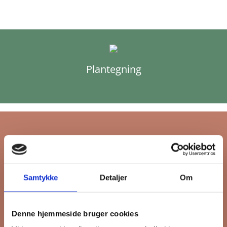
Plantegning
Tilmeld dig FB
Samtykke
Detaljer
Om
Gruppens
nyhedsbrev
Denne hjemmeside bruger cookies