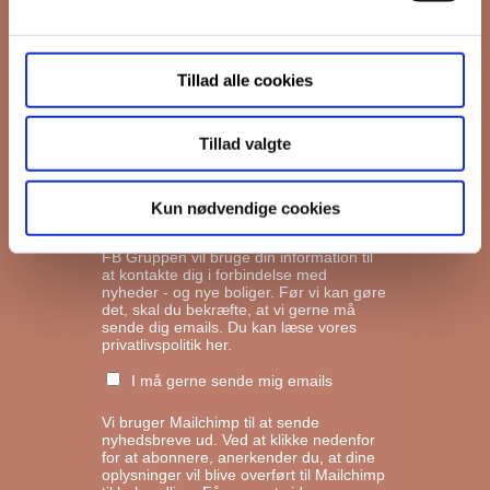
Interesseret i
Tillad alle cookies
Ejerboliger
Lejeboliger
Tillad valgte
Andelsboliger
Kun nødvendige cookies
Markedsføringstilladelse
FB Gruppen vil bruge din information til
at kontakte dig i forbindelse med
nyheder - og nye boliger. Før vi kan gøre
det, skal du bekræfte, at vi gerne må
sende dig emails.
Du kan læse vores
privatlivspolitik her.
I må gerne sende mig emails
Vi bruger Mailchimp til at sende
nyhedsbreve ud. Ved at klikke nedenfor
for at abonnere, anerkender du, at dine
oplysninger vil blive overført til Mailchimp