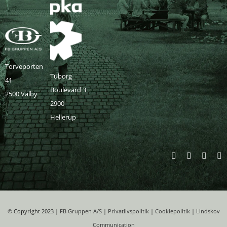
Torveporten
Tuborg
41
Boulevard 3
2500 Valby
2900
Hellerup
©
Copyright 2023 |
FB Gruppen A/S
|
Privatlivspolitik
|
Cookiepolitik
|
Lindskov
Communication