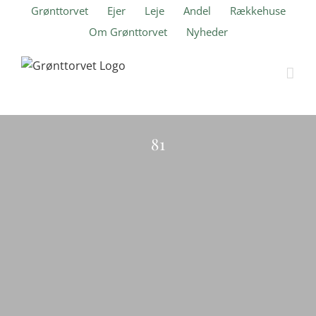
Skip
Grønttorvet
Ejer
Leje
Andel
Rækkehuse
to
Om Grønttorvet
Nyheder
content
Ranunkel Hus
81