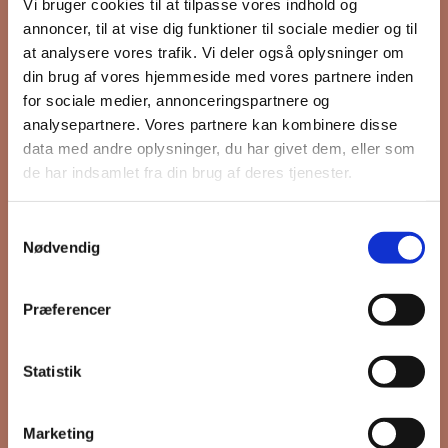
Vi bruger cookies til at tilpasse vores indhold og
annoncer, til at vise dig funktioner til sociale medier og til
at analysere vores trafik. Vi deler også oplysninger om
Hold dig opdateret på hvad der sker
din brug af vores hjemmeside med vores partnere inden
for sociale medier, annonceringspartnere og
på Grønttorvet. I vores nyhedsbrev
analysepartnere. Vores partnere kan kombinere disse
sender vi blandt andet invitation til
data med andre oplysninger, du har givet dem, eller som
VIP Åbent Hus, når vi sætter nye
de har indsamlet fra din brug af deres tjenester.
boliger til salg, så du kan komme
først i køen.
Samtykkevalg
Nødvendig
*
påkrævet
Præferencer
Fornavn
Statistik
Efternavn
Marketing
*
Email