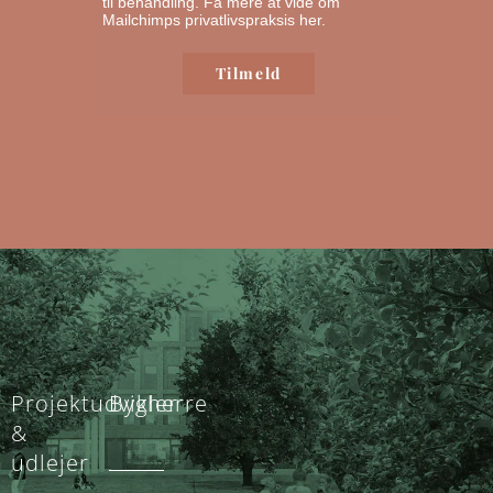
til behandling.
Få mere at vide om
Mailchimps privatlivspraksis her.
Projektudvikler
Bygherre
&
udlejer