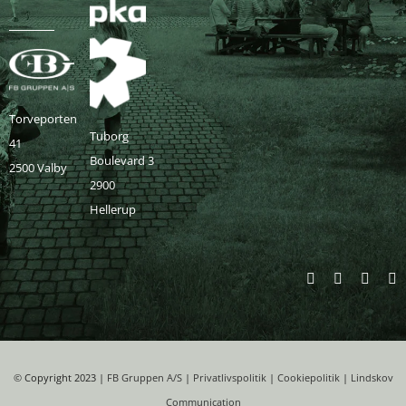
Torveporten
Tuborg
41
Boulevard 3
2500 Valby
2900
Hellerup
©
Copyright 2023 |
FB Gruppen A/S
|
Privatlivspolitik
|
Cookiepolitik
|
Lindskov
Communication