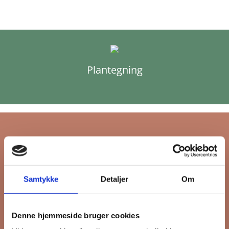
Plantegning
Tilmeld dig FB
Samtykke
Detaljer
Om
Gruppens
nyhedsbrev
Denne hjemmeside bruger cookies