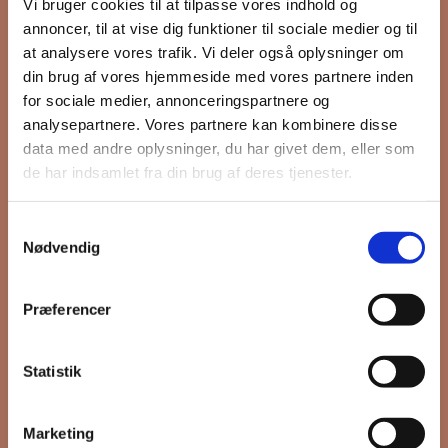
Vi bruger cookies til at tilpasse vores indhold og
annoncer, til at vise dig funktioner til sociale medier og til
at analysere vores trafik. Vi deler også oplysninger om
Hold dig opdateret på hvad der sker
din brug af vores hjemmeside med vores partnere inden
for sociale medier, annonceringspartnere og
på Grønttorvet. I vores nyhedsbrev
analysepartnere. Vores partnere kan kombinere disse
sender vi blandt andet invitation til
data med andre oplysninger, du har givet dem, eller som
VIP Åbent Hus, når vi sætter nye
de har indsamlet fra din brug af deres tjenester.
boliger til salg, så du kan komme
først i køen.
Samtykkevalg
Nødvendig
*
påkrævet
Præferencer
Fornavn
Statistik
Efternavn
Marketing
*
Email