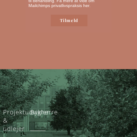
til behandling.
Få mere at vide om
Mailchimps privatlivspraksis her.
Projektudvikler
Bygherre
&
udlejer