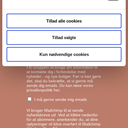
Interesseret i
Tillad alle cookies
Ejerboliger
Lejeboliger
Tillad valgte
Andelsboliger
Kun nødvendige cookies
Markedsføringstilladelse
FB Gruppen vil bruge din information til
at kontakte dig i forbindelse med
nyheder - og nye boliger. Før vi kan gøre
det, skal du bekræfte, at vi gerne må
sende dig emails.
Du kan læse vores
privatlivspolitik her.
I må gerne sende mig emails
Vi bruger Mailchimp til at sende
nyhedsbreve ud. Ved at klikke nedenfor
for at abonnere, anerkender du, at dine
oplysninger vil blive overført til Mailchimp