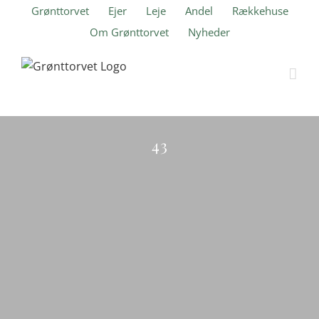
Skip
Grønttorvet
Ejer
Leje
Andel
Rækkehuse
to
Om Grønttorvet
Nyheder
content
Ranunkel Hus
43