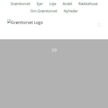
Skip
Grønttorvet
Ejer
Leje
Andel
Rækkehuse
to
Om Grønttorvet
Nyheder
content
Ranunkel Hus
39