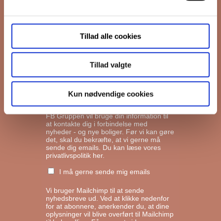
Interesseret i
Tillad alle cookies
Ejerboliger
Lejeboliger
Tillad valgte
Andelsboliger
Kun nødvendige cookies
Markedsføringstilladelse
FB Gruppen vil bruge din information til
at kontakte dig i forbindelse med
nyheder - og nye boliger. Før vi kan gøre
det, skal du bekræfte, at vi gerne må
sende dig emails.
Du kan læse vores
privatlivspolitik her.
I må gerne sende mig emails
Vi bruger Mailchimp til at sende
nyhedsbreve ud. Ved at klikke nedenfor
for at abonnere, anerkender du, at dine
oplysninger vil blive overført til Mailchimp