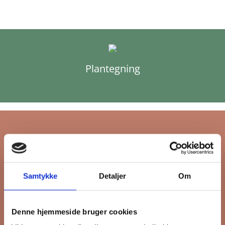
Plantegning
Tilmeld dig FB
Samtykke
Detaljer
Om
Gruppens
nyhedsbrev
Denne hjemmeside bruger cookies