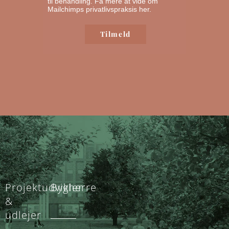
til behandling.
Få mere at vide om
Mailchimps privatlivspraksis her.
Projektudvikler
Bygherre
&
udlejer