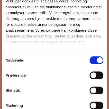
Vi bruger cookies til at tilpasse vores indhold og
annoncer, til at vise dig funktioner til sociale medier og til
at analysere vores trafik. Vi deler også oplysninger om
Hold dig opdateret på hvad der sker
din brug af vores hjemmeside med vores partnere inden
for sociale medier, annonceringspartnere og
på Grønttorvet. I vores nyhedsbrev
analysepartnere. Vores partnere kan kombinere disse
sender vi blandt andet invitation til
data med andre oplysninger, du har givet dem, eller som
VIP Åbent Hus, når vi sætter nye
de har indsamlet fra din brug af deres tjenester.
boliger til salg, så du kan komme
først i køen.
Samtykkevalg
Nødvendig
*
påkrævet
Præferencer
Fornavn
Statistik
Efternavn
Marketing
*
Email