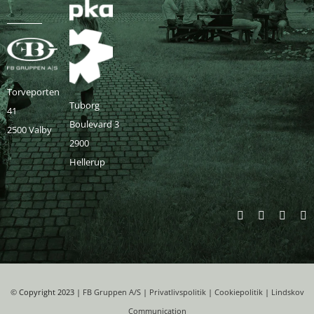
Torveporten
Tuborg
41
Boulevard 3
2500 Valby
2900
Hellerup
©
Copyright 2023 |
FB Gruppen A/S
|
Privatlivspolitik
|
Cookiepolitik
|
Lindskov
Communication