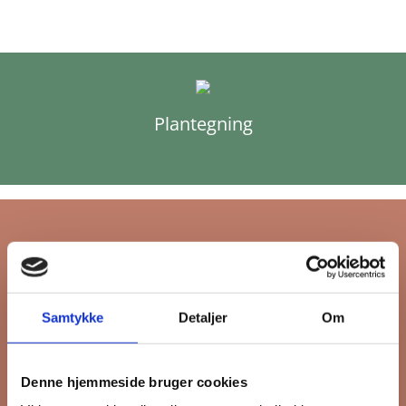
Plantegning
Tilmeld dig FB
Samtykke
Detaljer
Om
Gruppens
nyhedsbrev
Denne hjemmeside bruger cookies