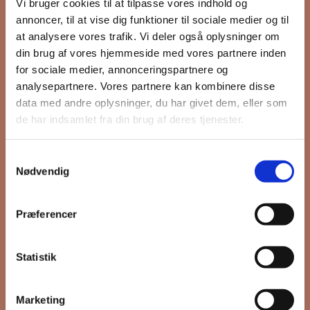
Vi bruger cookies til at tilpasse vores indhold og
annoncer, til at vise dig funktioner til sociale medier og til
at analysere vores trafik. Vi deler også oplysninger om
Hold dig opdateret på hvad der sker
din brug af vores hjemmeside med vores partnere inden
for sociale medier, annonceringspartnere og
på Grønttorvet. I vores nyhedsbrev
analysepartnere. Vores partnere kan kombinere disse
sender vi blandt andet invitation til
data med andre oplysninger, du har givet dem, eller som
VIP Åbent Hus, når vi sætter nye
de har indsamlet fra din brug af deres tjenester.
boliger til salg, så du kan komme
først i køen.
Samtykkevalg
Nødvendig
*
påkrævet
Præferencer
Fornavn
Statistik
Efternavn
Marketing
*
Email