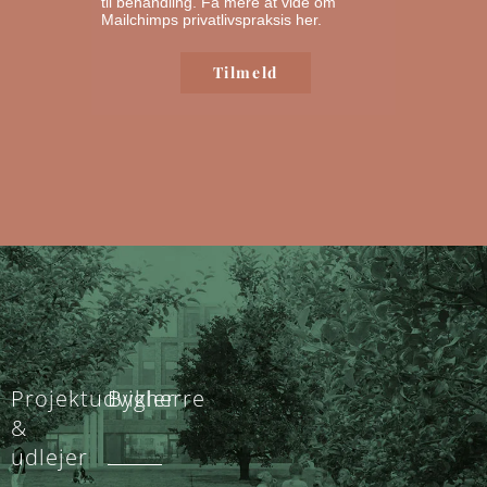
til behandling.
Få mere at vide om
Mailchimps privatlivspraksis her.
Projektudvikler
Bygherre
&
udlejer