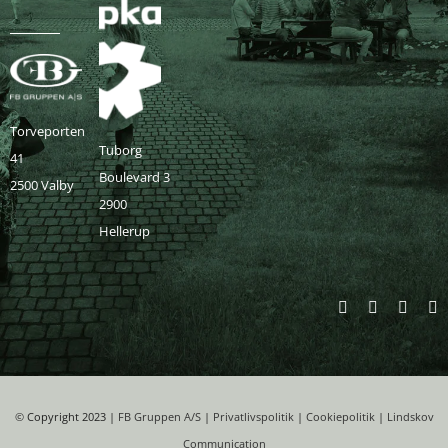
Torveporten
Tuborg
41
Boulevard 3
2500 Valby
2900
Hellerup
©
Copyright 2023 |
FB Gruppen A/S
|
Privatlivspolitik
|
Cookiepolitik
|
Lindskov
Communication