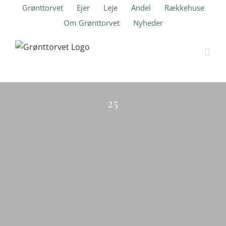
Skip
Grønttorvet
Ejer
Leje
Andel
Rækkehuse
to
Om Grønttorvet
Nyheder
content
Ranunkel Hus
25