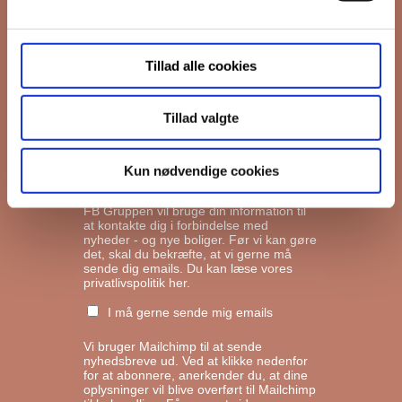
Interesseret i
Tillad alle cookies
Ejerboliger
Lejeboliger
Tillad valgte
Andelsboliger
Kun nødvendige cookies
Markedsføringstilladelse
FB Gruppen vil bruge din information til
at kontakte dig i forbindelse med
nyheder - og nye boliger. Før vi kan gøre
det, skal du bekræfte, at vi gerne må
sende dig emails.
Du kan læse vores
privatlivspolitik her.
I må gerne sende mig emails
Vi bruger Mailchimp til at sende
nyhedsbreve ud. Ved at klikke nedenfor
for at abonnere, anerkender du, at dine
oplysninger vil blive overført til Mailchimp