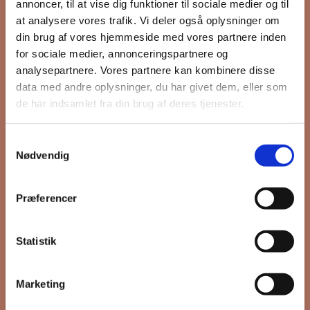
annoncer, til at vise dig funktioner til sociale medier og til
at analysere vores trafik. Vi deler også oplysninger om
din brug af vores hjemmeside med vores partnere inden
Hold dig opdateret på hvad der sker
for sociale medier, annonceringspartnere og
analysepartnere. Vores partnere kan kombinere disse
på Grønttorvet. I vores nyhedsbrev
data med andre oplysninger, du har givet dem, eller som
sender vi blandt andet invitation til
de har indsamlet fra din brug af deres tjenester.
VIP Åbent Hus, når vi sætter nye
boliger til salg, så du kan komme
Samtykkevalg
først i køen.
Nødvendig
Præferencer
*
påkrævet
Fornavn
Statistik
Efternavn
Marketing
*
Email