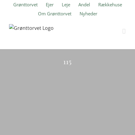
Skip
Grønttorvet
Ejer
Leje
Andel
Rækkehuse
to
Om Grønttorvet
Nyheder
content
Ranunkel Hus
115