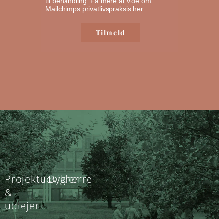
til behandling.
Få mere at vide om
Mailchimps privatlivspraksis her.
Projektudvikler
Bygherre
&
udlejer