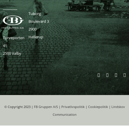
Tuborg
Boulevard 3
2900
Hellerup
Torveporten
41
2500 Valby
©
Copyright 2023 |
FB Gruppen A/S
|
Privatlivspolitik
|
Cookiepolitik
|
Lindskov
Communication