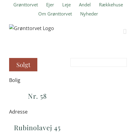
Skip
Grønttorvet
Ejer
Leje
Andel
Rækkehuse
to
Om Grønttorvet
Nyheder
content
Solgt
Bolig
Nr. 58
Adresse
Rubinolavej 45