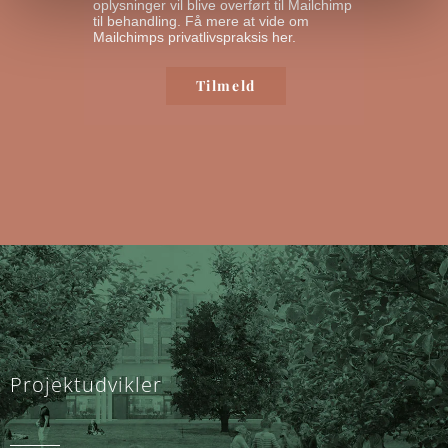
oplysninger vil blive overført til Mailchimp
til behandling.
Få mere at vide om
Mailchimps privatlivspraksis her.
Projektudvikler