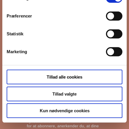
*
Email
Præferencer
Interesseret i
Ejerboliger
Statistik
Lejeboliger
Andelsboliger
Marketing
Markedsføringstilladelse
FB Gruppen vil bruge din information til
Tillad alle cookies
at kontakte dig i forbindelse med
nyheder - og nye boliger. Før vi kan gøre
det, skal du bekræfte, at vi gerne må
sende dig emails.
Du kan læse vores
Tillad valgte
privatlivspolitik her.
I må gerne sende mig emails
Kun nødvendige cookies
Vi bruger Mailchimp til at sende
nyhedsbreve ud. Ved at klikke nedenfor
for at abonnere, anerkender du, at dine