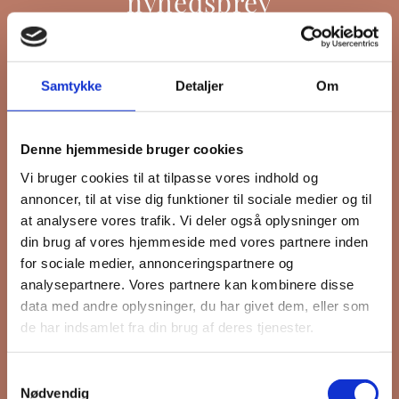
nyhedsbrev
Hold dig opdateret på hvad der sker
Samtykke
Detaljer
Om
på Grønttorvet. I vores nyhedsbrev
sender vi blandt andet invitation til
Denne hjemmeside bruger cookies
VIP Åbent Hus, når vi sætter nye
Vi bruger cookies til at tilpasse vores indhold og
boliger til salg, så du kan komme
annoncer, til at vise dig funktioner til sociale medier og til
først i køen.
at analysere vores trafik. Vi deler også oplysninger om
din brug af vores hjemmeside med vores partnere inden
for sociale medier, annonceringspartnere og
*
påkrævet
analysepartnere. Vores partnere kan kombinere disse
Fornavn
data med andre oplysninger, du har givet dem, eller som
de har indsamlet fra din brug af deres tjenester.
Efternavn
Samtykkevalg
Nødvendig