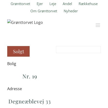
Skip
Grønttorvet
Ejer
Leje
Andel
Rækkehuse
to
Om Grønttorvet
Nyheder
content
Solgt
Bolig
Nr. 19
Adresse
Degneæblevej 33