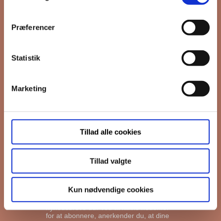
*
Email
Præferencer
Interesseret i
Ejerboliger
Statistik
Lejeboliger
Andelsboliger
Marketing
Markedsføringstilladelse
FB Gruppen vil bruge din information til
Tillad alle cookies
at kontakte dig i forbindelse med
nyheder - og nye boliger. Før vi kan gøre
det, skal du bekræfte, at vi gerne må
sende dig emails.
Du kan læse vores
Tillad valgte
privatlivspolitik her.
I må gerne sende mig emails
Kun nødvendige cookies
Vi bruger Mailchimp til at sende
nyhedsbreve ud. Ved at klikke nedenfor
for at abonnere, anerkender du, at dine