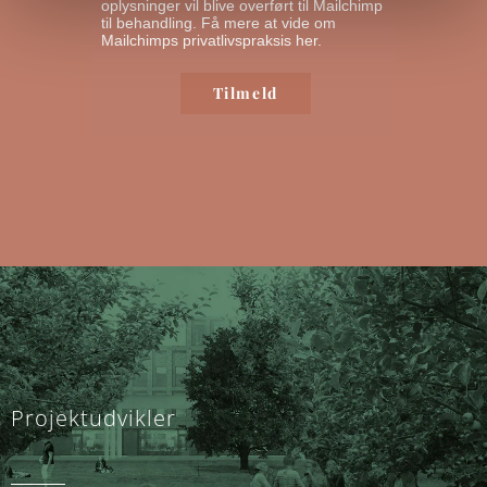
oplysninger vil blive overført til Mailchimp
til behandling.
Få mere at vide om
Mailchimps privatlivspraksis her.
Projektudvikler