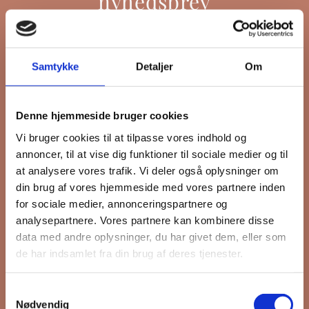
nyhedsbrev
Hold dig opdateret på hvad der sker
Samtykke
Detaljer
Om
på Grønttorvet. I vores nyhedsbrev
sender vi blandt andet invitation til
Denne hjemmeside bruger cookies
VIP Åbent Hus, når vi sætter nye
Vi bruger cookies til at tilpasse vores indhold og
boliger til salg, så du kan komme
annoncer, til at vise dig funktioner til sociale medier og til
først i køen.
at analysere vores trafik. Vi deler også oplysninger om
din brug af vores hjemmeside med vores partnere inden
for sociale medier, annonceringspartnere og
*
påkrævet
analysepartnere. Vores partnere kan kombinere disse
Fornavn
data med andre oplysninger, du har givet dem, eller som
de har indsamlet fra din brug af deres tjenester.
Efternavn
Samtykkevalg
Nødvendig