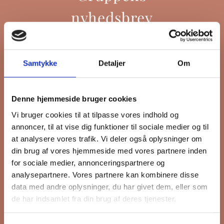
nyhedsbrev
Hold dig opdateret på hvad der sker
Samtykke
Detaljer
Om
på Grønttorvet. I vores nyhedsbrev
sender vi blandt andet invitation til
Denne hjemmeside bruger cookies
VIP Åbent Hus, når vi sætter nye
Vi bruger cookies til at tilpasse vores indhold og
boliger til salg eller udlejning, så du
annoncer, til at vise dig funktioner til sociale medier og til
kan komme først i køen.
at analysere vores trafik. Vi deler også oplysninger om
din brug af vores hjemmeside med vores partnere inden
for sociale medier, annonceringspartnere og
*
påkrævet
analysepartnere. Vores partnere kan kombinere disse
Fornavn
data med andre oplysninger, du har givet dem, eller som
de har indsamlet fra din brug af deres tjenester.
Efternavn