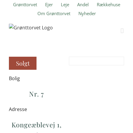
Skip
Grønttorvet
Ejer
Leje
Andel
Rækkehuse
to
Om Grønttorvet
Nyheder
content
Solgt
Bolig
Nr. 7
Adresse
Kongeæblevej 1,