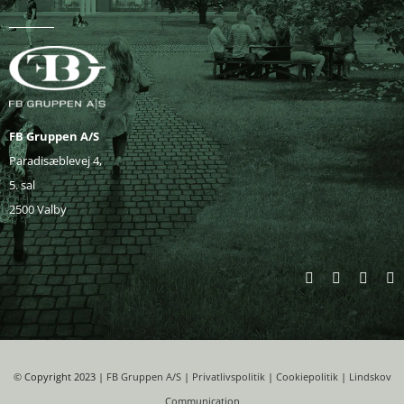
FB Gruppen A/S
Paradisæblevej 4,
5. sal
2500 Valby
©
Copyright 2023 |
FB Gruppen A/S
|
Privatlivspolitik
|
Cookiepolitik
|
Lindskov
Communication