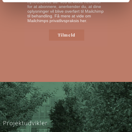
nyhedsbreve ud. Ved at klikke nedenfor
for at abonnere, anerkender du, at dine
oplysninger vil blive overført til Mailchimp
til behandling.
Få mere at vide om
Mailchimps privatlivspraksis her.
Projektudvikler