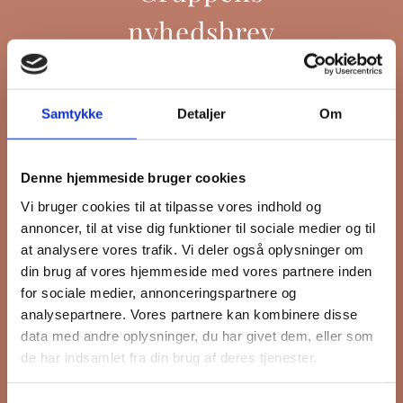
nyhedsbrev
Hold dig opdateret på hvad der sker
Samtykke
Detaljer
Om
på Grønttorvet. I vores nyhedsbrev
sender vi blandt andet invitation til
Denne hjemmeside bruger cookies
VIP Åbent Hus, når vi sætter nye
Vi bruger cookies til at tilpasse vores indhold og
boliger til salg eller udlejning, så du
annoncer, til at vise dig funktioner til sociale medier og til
kan komme først i køen.
at analysere vores trafik. Vi deler også oplysninger om
din brug af vores hjemmeside med vores partnere inden
for sociale medier, annonceringspartnere og
*
påkrævet
analysepartnere. Vores partnere kan kombinere disse
Fornavn
data med andre oplysninger, du har givet dem, eller som
de har indsamlet fra din brug af deres tjenester.
Efternavn