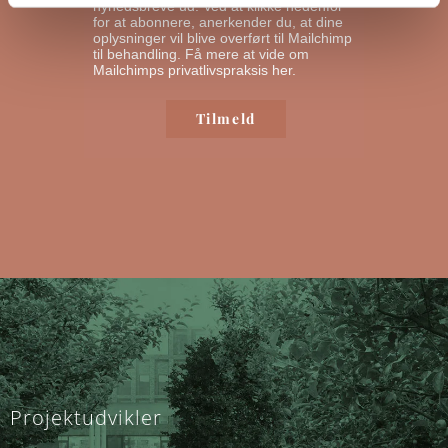
nyhedsbreve ud. Ved at klikke nedenfor
for at abonnere, anerkender du, at dine
oplysninger vil blive overført til Mailchimp
til behandling.
Få mere at vide om
Mailchimps privatlivspraksis her.
Projektudvikler