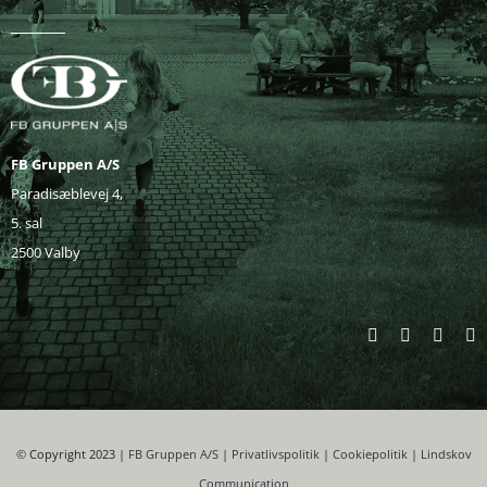
FB Gruppen A/S
Paradisæblevej 4,
5. sal
2500 Valby
©
Copyright 2023 |
FB Gruppen A/S
|
Privatlivspolitik
|
Cookiepolitik
|
Lindskov
Communication