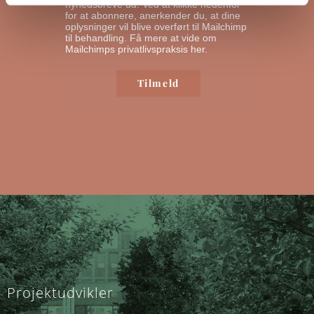
nyhedsbreve ud. Ved at klikke nedenfor
for at abonnere, anerkender du, at dine
oplysninger vil blive overført til Mailchimp
til behandling.
Få mere at vide om
Mailchimps privatlivspraksis her.
Projektudvikler