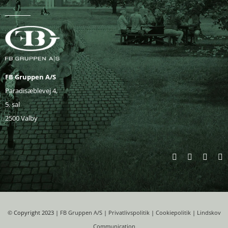
FB Gruppen A/S
Paradisæblevej 4,
5. sal
2500 Valby
©
Copyright 2023 |
FB Gruppen A/S
|
Privatlivspolitik
|
Cookiepolitik
|
Lindskov
Communication