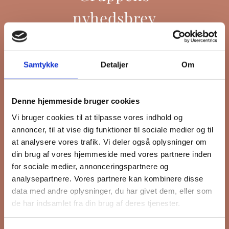
nyhedsbrev
Hold dig opdateret på hvad der sker
Samtykke
Detaljer
Om
på Grønttorvet. I vores nyhedsbrev
sender vi blandt andet invitation til
Denne hjemmeside bruger cookies
VIP Åbent Hus, når vi sætter nye
Vi bruger cookies til at tilpasse vores indhold og
boliger til salg eller udlejning, så du
annoncer, til at vise dig funktioner til sociale medier og til
kan komme først i køen.
at analysere vores trafik. Vi deler også oplysninger om
din brug af vores hjemmeside med vores partnere inden
for sociale medier, annonceringspartnere og
*
påkrævet
analysepartnere. Vores partnere kan kombinere disse
Fornavn
data med andre oplysninger, du har givet dem, eller som
de har indsamlet fra din brug af deres tjenester.
Efternavn