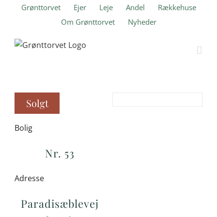
Skip
Grønttorvet
Ejer
Leje
Andel
Rækkehuse
to
Om Grønttorvet
Nyheder
content
Solgt
Bolig
Nr. 53
Adresse
Paradisæblevej