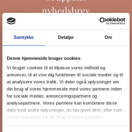
nyhedsbrev
Hold dig opdateret på hvad der sker
Samtykke
Detaljer
Om
på Grønttorvet. I vores nyhedsbrev
sender vi blandt andet invitation til
Denne hjemmeside bruger cookies
VIP Åbent Hus, når vi sætter nye
Vi bruger cookies til at tilpasse vores indhold og
boliger til salg eller udlejning, så du
annoncer, til at vise dig funktioner til sociale medier og til
kan komme først i køen.
at analysere vores trafik. Vi deler også oplysninger om
din brug af vores hjemmeside med vores partnere inden
for sociale medier, annonceringspartnere og
*
påkrævet
analysepartnere. Vores partnere kan kombinere disse
Fornavn
data med andre oplysninger, du har givet dem, eller som
de har indsamlet fra din brug af deres tjenester.
Efternavn