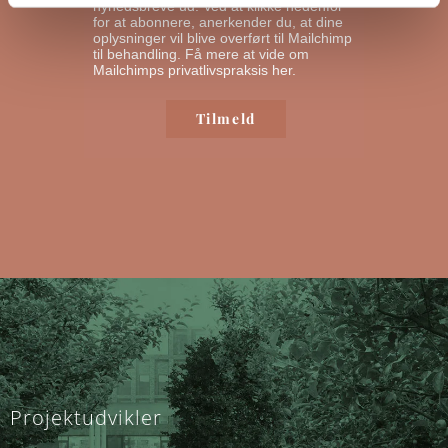
nyhedsbreve ud. Ved at klikke nedenfor
for at abonnere, anerkender du, at dine
oplysninger vil blive overført til Mailchimp
til behandling.
Få mere at vide om
Mailchimps privatlivspraksis her.
Projektudvikler