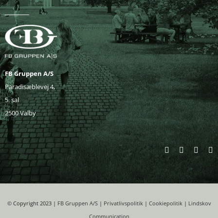
FB Gruppen A/S
Paradisæblevej 4,
5. sal
2500 Valby
©
Copyright 2023 |
FB Gruppen A/S
|
Privatlivspolitik
|
Cookiepolitik
|
Lindskov
Communication