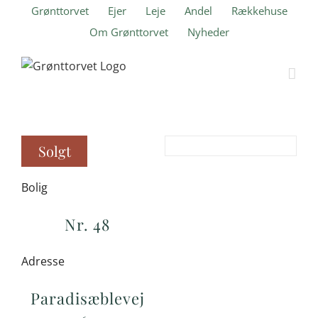
Skip
Grønttorvet
Ejer
Leje
Andel
Rækkehuse
to
Om Grønttorvet
Nyheder
content
Solgt
Bolig
Nr. 48
Adresse
Paradisæblevej